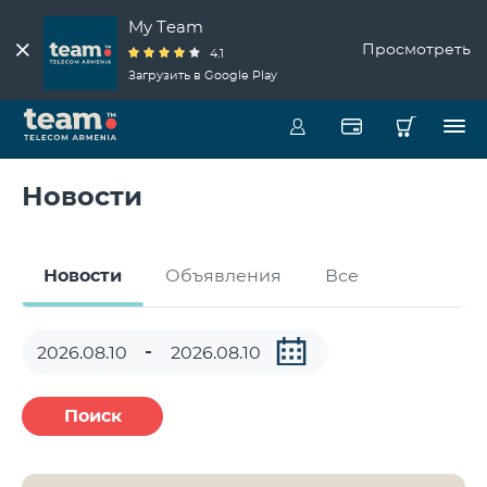
My Team
Просмотреть
4.1
Загрузить в Google Play
Новости
Новости
Объявления
Все
Поиск