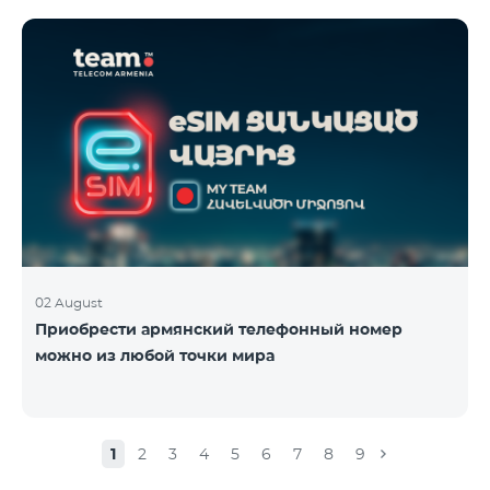
02 August
Приобрести армянский телефонный номер
можно из любой точки мира
1
2
3
4
5
6
7
8
9