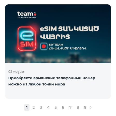
02 August
Приобрести армянский телефонный номер
можно из любой точки мира
1
2
3
4
5
6
7
8
9