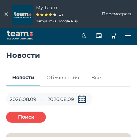
My Team
Просмотреть
4.1
Загрузить в Google Play
Новости
Новости
Объявления
Все
Поиск