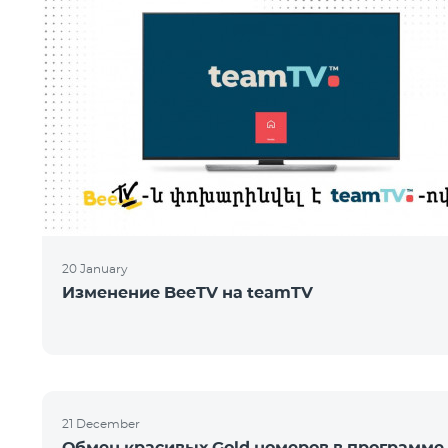
20 January
Изменение BeeTV на teamTV
21 December
Обмен красивых Gold номеров в программе