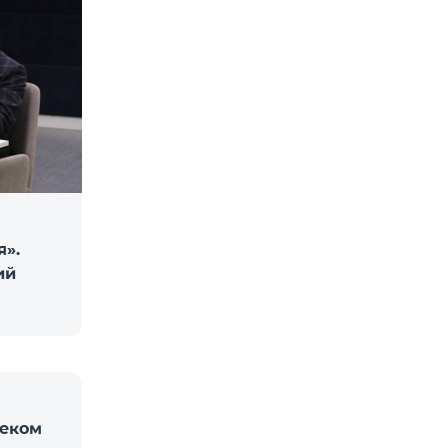
я».
ий
леком