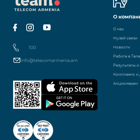
О компан
О нас
Музей связи
100
Новости
Работа в Тел
info@telecomarmenia.am
Результаты и
Комплаенс и 
Акционерам