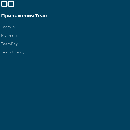
Приложения Team
TeamTV
My Team
TeamPay
Team Energy