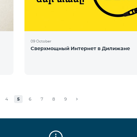
09 October
Сверхмощный Интернет в Дилижане
4
5
6
7
8
9