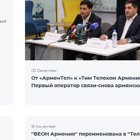
ент
03 December
От «АрменТел» к «Тим Телеком Армени
Первый оператор связи-снова армянск
16 November
''ВЕОН Армения'' переименована в ''Те