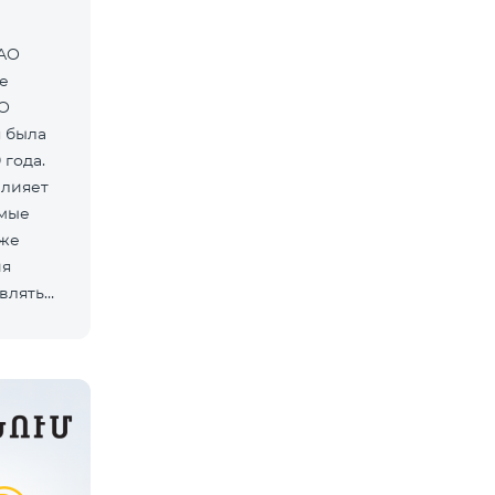
ЗАО
е
АО
 была
 года.
влияет
емые
 же
ия
влять