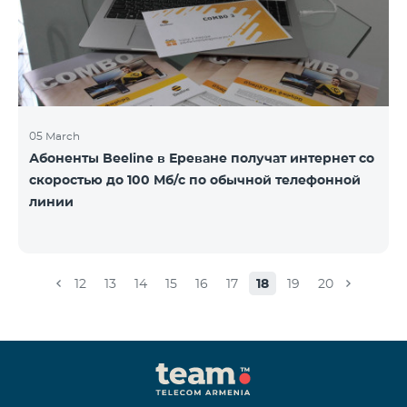
05 March
Абоненты Beeline в Ереване получат интернет со
скоростью до 100 Мб/с по обычной телефонной
линии
12
13
14
15
16
17
18
19
20