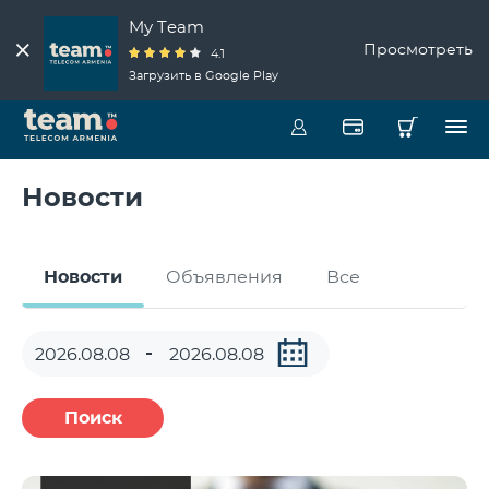
My Team
Просмотреть
4.1
Загрузить в Google Play
Новости
Новости
Объявления
Все
Поиск