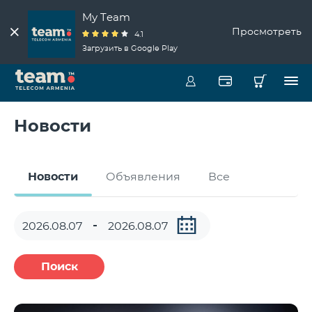
My Team
Просмотреть
4.1
Загрузить в Google Play
Новости
Новости
Объявления
Все
Поиск