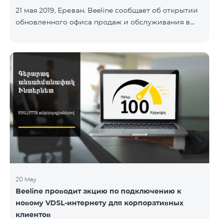
21 мая 2019, Ереван. Beeline сообщает об открытии
обновленного офиса продаж и обслуживания в
ереванском аэропорту «Звартноц». Офис
действует в зале прилетов, доступен для всех
посетителей и работает круглосуточно и без
перерывов. «С сегодняшнего дня наших клиентов
в аэропорту будет встречать наш обновленный
офис продаж и обслуживания. Жизнь в аэропорту
кипит 24 часа в сутки, и в любое время дня и ночи
в нашем офисе клиенты могут быстро и
максимально комфортно подготовиться к
путешествию, а гос
20 May
Beeline проводит акцию по подключению к
новому VDSL-интернету для корпоративных
клиентов