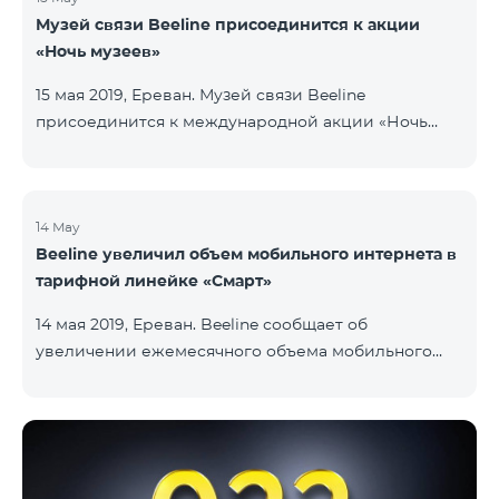
Музей связи Beeline присоединится к акции
«Ночь музеев»
15 мая 2019, Ереван. Музей связи Beeline
присоединится к международной акции «Ночь
музеев». 18 мая двери Музея связи Beeline будут
открыты для посетителей с 11:00 до 21:00. Основная
цель акции – показать ресурс, возможности,
потенциал современных музеев и привлечь в
14 May
Beeline увеличил объем мобильного интернета в
музеи молодежь. В Музее связи Beeline собраны
тарифной линейке «Смарт»
предметы и материалы, связанные с историей
компании и развития связи в Армении в целом.
14 мая 2019, Ереван. Beeline сообщает об
Здесь посетители могут ознакомиться с
увеличении ежемесячного объема мобильного
эволюцией телекоммуникаций в стране, увидеть
интернета в предоплатных и постоплатных
оборудование св
тарифных планах линейки «Смарт». Так, абоненты
тарифного плана «Смарт 1500» ежемесячно будут
получать 3 ГБ мобильного интернета вместо
прежних 1,5 ГБ, а абоненты «Смарт 2500» и «Смарт