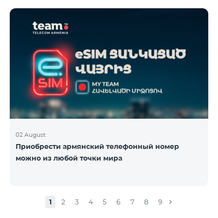
02 August
Приобрести армянский телефонный номер
можно из любой точки мира
1
2
3
4
5
6
7
8
9