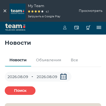
My Team
Просмотреть
4.1
Загрузить в Google Play
Новости
Новости
Объявления
Все
Поиск