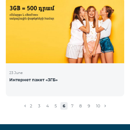
23 June
Интернет пакет «3ГБ»
2
3
4
5
6
7
8
9
10