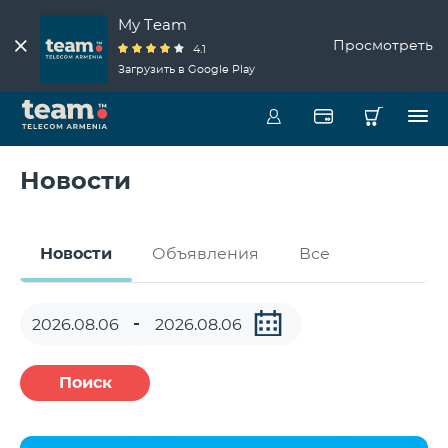
My Team
Просмотреть
4.1
Загрузить в Google Play
Новости
Новости
Объявления
Все
Поиск