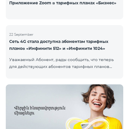
Приложение Zoom в тарифных планах «Бизнес»
22 September
Сеть 4G стала доступна абонентам тарифных
планов «Инфинити 512» и «Инфинити 1024»
Уважаемый Абонент, рады сообщить, что теперь
для действующих абонентов тарифных планов
«Инфинити 512» и «Инфинити 1024» стала доступна
4G сеть. Важно. Если Ваша SIM-карта не
совместима с 4G сетью, то необходимо поменять
её на 4G USIM карту. Стоимость смены SIM-карты
200 драм. Совместимость SIM карты и телефона с
сетью 4G можно проверить, набрав запрос *444# с
мобильного телефона. Ограничения скорости
интернет связи действуют согласно условиям