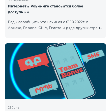
30 September
Интернет в Роуминге становится более
доступным
Рады соообщить, что начиная с 01.10.2022г. в
Арцахе, Европе, США, Египте и ряде других стран
будет действовать новый сниженный тариф на
Интернет - 9 драм за 1МБ. Входящие и исходящие
звонки в Армению звонки – 150 драм/минута.
Исходящие звонки локальные – 500 драм/минута.
SMS – 150 драм. Полный список стран: Арцах,
Албания, Австралия, Австрия, Бельгия, Болгария,
Босния и Герцеговина, Великобритания, Венгрия,
Германия, Греция, Дания, Джерси, Египет,
Ирландия, Исландия, Испани
23 June