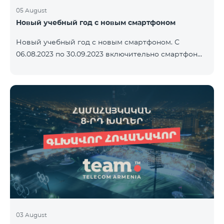
05 August
Новый учебный год с новым смартфоном
Новый учебный год с новым смартфоном. С
06.08.2023 по 30.09.2023 включительно смартфон
2023 года Xiaomi Redmi 12C предоставляется в
комплекте с беспроводными наушниками Alteracs
Light и специальным тарифным планом TeamTok -
1-й месяц бесплатно. Смартфон также можно
приобрести в кредит, начиная с 1250 драмов в
месяц. К ежемесячной плате добавляются
банковские платежи. Условия тарифного плана
ниже. Предоплатный тарифный план Teamtok.
Ежемесячная плата: 2500 драм 250 минут на сети
РА
03 August