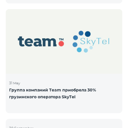
бездокументарных акций на следующих условиях:
ЭМИТЕНТ ОАО “ТЕЛЕКОМ АРМЕНИЯ” ТИП
Обыкновенные акции Класса “А” КОЛИЧЕСТВО
40,000,000 ЦЕНА ЗА АКЦИЮ 206 драмов ОБЩАЯ
СУММА 8,240,000,000 драмов МИНИМАЛЬНЫЙ
ОБЬЕМ ПОКУПКИ 200 МИНИМАЛЬНАЯ СУММА
ПОКУПКИ 41,200 драмов ОРГАНИЗАТОР
31 May
Группа компаний Team приобрела 30%
грузинского оператора SkyTel