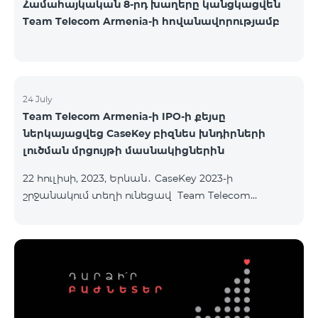
Համահայկական 8-րդ խաղերը կանցկացվեն
Team Telecom Armenia-ի հովանավորությամբ
24 July
Team Telecom Armenia-ի IPO-ի քեյսը
ներկայացվեց CaseKey բիզնես խնդիրների
լուծման մրցույթի մասնակիցներին
22 հուլիսի, 2023, Երևան․ CaseKey 2023-ի
շրջանակում տեղի ունեցավ Team Telecom
Armenia-ի առաջնային հրապարակային
տեղաբաշխման (IPO) քեյսի ներկայացումը:
Հայաստանի տարբեր բուհերից շուրջ 200
երիտասարդներ ծանոթացան առաջնային
հրապարակային տեղաբաշխման բոլոր
մանրամասներին ու թիմերին տրամադրվեց
ընկերության զարգացման ռազմավարական