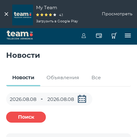
My Team
Просмотреть
4.1
Загрузить в Google Play
Новости
Новости
Объявления
Все
Поиск