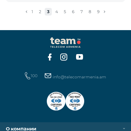
փաթեթ 100», «SMS փաթեթ 300»
ծառայությունների նոր միացումները և ավտոմատ
1
2
3
4
5
6
7
8
9
երկարացման հնարավորությունը: Ինչպես նաև
դադարեցվում է «Սիրելի համարներ»
ծառայության նոր միացումները և գործողությունը։
100
info@telecomarmenia.am
О компании