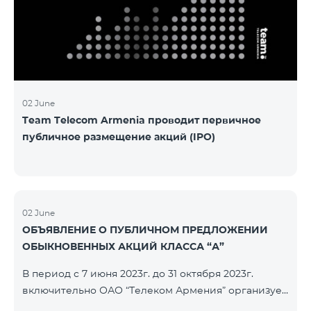
խնդիրը։ Լուծումներ առաջարկելու համար թիմերն
ունենալու են ընդամենը 72 ժամ։ Հաջողություն
մաղթելով մրցույթի մասնակիցներին Team
Telecom Armenia-ի գլխավոր տնօրեն Հայկ
Եսայանը նշեց, որ
02 June
Team Telecom Armenia проводит первичное
публичное размещение акций (IPO)
02 June
ОБЪЯВЛЕНИЕ О ПУБЛИЧНОМ ПРЕДЛОЖЕНИИ
ОБЫКНОВЕННЫХ АКЦИЙ КЛАССА “А”
В период с 7 июня 2023г. до 31 октября 2023г.
включительно ОАО “Телеком Армения” организует
публичное размещение именных