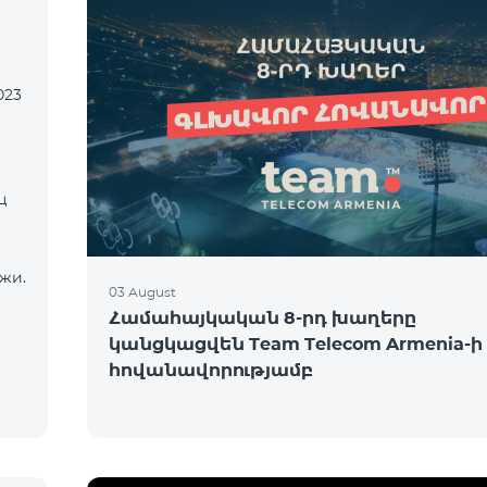
023
ц
жи.
03 August
Համահայկական 8-րդ խաղերը
կանցկացվեն Team Telecom Armenia-ի
հովանավորությամբ