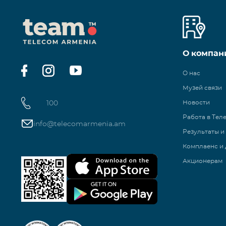
О компан
О нас
Музей связи
100
Новости
Работа в Тел
info@telecomarmenia.am
Результаты и
Комплаенс и 
Акционерам