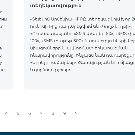
տեղեկատվություն
ии
пны
«Տելեկոմ Արմենիա» ՓԲԸ տեղեկացնում է, որ 2
ся
հունիսի 1-ից դադարեցվում են «Կողք կողքի»,
«Ռուսաստանյան», «SMS փաթեթ 50», «SMS 
100», «SMS փաթեթ 300» ծառայությունների նո
а
միացումները և ավտոմատ երկարացման
0
հնարավորությունը: Ինչպես նաև դադարեցվու
ут
«Սիրելի համարներ» ծառայության նոր միացո
пе,
և գործողությունը։
4
5
6
7
8
9