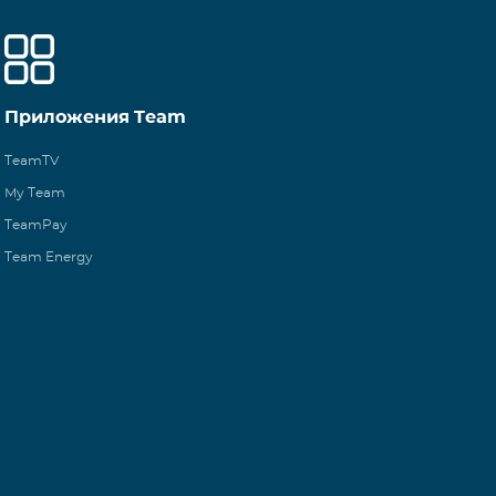
Приложения Team
TeamTV
My Team
TeamPay
Team Energy