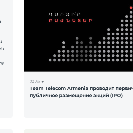
ի
մ
ին
րջ
02 June
Team Telecom Armenia проводит перви
публичное размещение акций (IPO)
m
ր