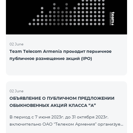
խնդիրը։ Լուծումներ առաջարկելու համար թիմերն
ունենալու են ընդամենը 72 ժամ։ Հաջողություն
մաղթելով մրցույթի մասնակիցներին Team
Telecom Armenia-ի գլխավոր տնօրեն Հայկ
Եսայանը նշեց, որ
02 June
Team Telecom Armenia проводит первичное
публичное размещение акций (IPO)
02 June
ОБЪЯВЛЕНИЕ О ПУБЛИЧНОМ ПРЕДЛОЖЕНИИ
ОБЫКНОВЕННЫХ АКЦИЙ КЛАССА “А”
В период с 7 июня 2023г. до 31 октября 2023г.
включительно ОАО “Телеком Армения” организует
публичное размещение именных