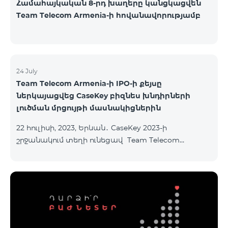
Համահայկական 8-րդ խաղերը կանցկացվեն
Team Telecom Armenia-ի հովանավորությամբ
24 July
Team Telecom Armenia-ի IPO-ի քեյսը
ներկայացվեց CaseKey բիզնես խնդիրների
լուծման մրցույթի մասնակիցներին
22 հուլիսի, 2023, Երևան․ CaseKey 2023-ի
շրջանակում տեղի ունեցավ Team Telecom
Armenia-ի առաջնային հրապարակային
տեղաբաշխման (IPO) քեյսի ներկայացումը:
Հայաստանի տարբեր բուհերից շուրջ 200
երիտասարդներ ծանոթացան առաջնային
հրապարակային տեղաբաշխման բոլոր
մանրամասներին ու թիմերին տրամադրվեց
ընկերության զարգացման ռազմավարական