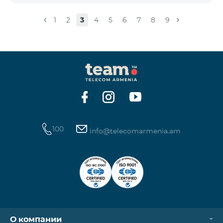
փաթեթ 100», «SMS փաթեթ 300»
ծառայությունների նոր միացումները և ավտոմատ
1
2
3
4
5
6
7
8
9
երկարացման հնարավորությունը: Ինչպես նաև
դադարեցվում է «Սիրելի համարներ»
ծառայության նոր միացումները և գործողությունը։
100
info@telecomarmenia.am
О компании