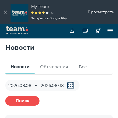
My Team
Просмотреть
4.1
Загрузить в Google Play
Новости
Новости
Объявления
Все
Поиск