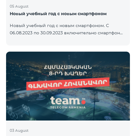
05 August
Новый учебный год с новым смартфоном
Новый учебный год с новым смартфоном. С
06.08.2023 по 30.09.2023 включительно смартфон
2023 года Xiaomi Redmi 12C предоставляется в
комплекте с беспроводными наушниками Alteracs
Light и специальным тарифным планом TeamTok -
1-й месяц бесплатно. Смартфон также можно
приобрести в кредит, начиная с 1250 драмов в
месяц. К ежемесячной плате добавляются
банковские платежи. Условия тарифного плана
ниже. Предоплатный тарифный план Teamtok.
Ежемесячная плата: 2500 драм 250 минут на сети
РА
03 August