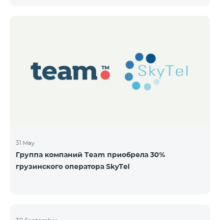
бездокументарных акций на следующих условиях:
ЭМИТЕНТ ОАО “ТЕЛЕКОМ АРМЕНИЯ” ТИП
Обыкновенные акции Класса “А” КОЛИЧЕСТВО
40,000,000 ЦЕНА ЗА АКЦИЮ 206 драмов ОБЩАЯ
СУММА 8,240,000,000 драмов МИНИМАЛЬНЫЙ
ОБЬЕМ ПОКУПКИ 200 МИНИМАЛЬНАЯ СУММА
ПОКУПКИ 41,200 драмов ОРГАНИЗАТОР
31 May
Группа компаний Team приобрела 30%
грузинского оператора SkyTel