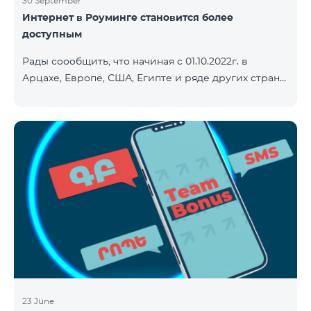
30 September
Интернет в Роуминге становится более
доступным
Рады соообщить, что начиная с 01.10.2022г. в
Арцахе, Европе, США, Египте и ряде других стран
будет действовать новый сниженный тариф на
Интернет - 9 драм за 1МБ. Входящие и исходящие
звонки в Армению звонки – 150 драм/минута.
Исходящие звонки локальные – 500 драм/минута.
SMS – 150 драм. Полный список стран: Арцах,
Албания, Австралия, Австрия, Бельгия, Болгария,
Босния и Герцеговина, Великобритания, Венгрия,
Германия, Греция, Дания, Джерси, Египет,
Ирландия, Исландия, Испани
23 June