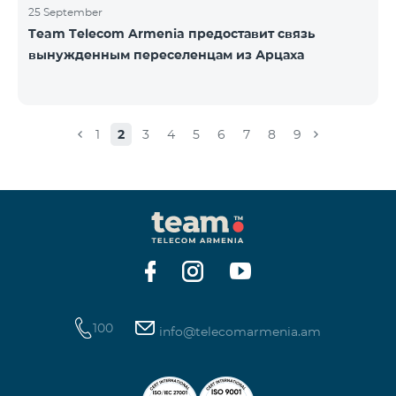
25 September
Team Telecom Armenia предоставит связь
вынужденным переселенцам из Арцаха
1
2
3
4
5
6
7
8
9
100
info@telecomarmenia.am