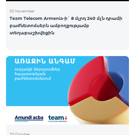
02 November
Team Telecom Armenia-ի` 8 մլրդ 240 մլն դրամի
բաժնետոմսերն ամբողջությամբ
տեղաբաշխվեցին
20 October