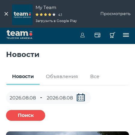
My Team
Просмотреть
4.1
Загрузить в Google Play
Новости
Новости
Объявления
Все
Поиск