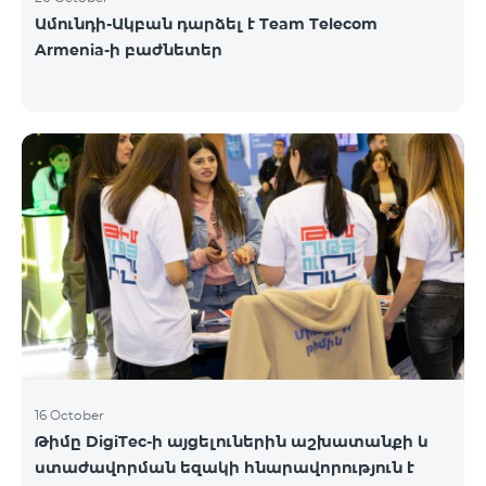
Ամունդի-Ակբան դարձել է Team Telecom
Armenia-ի բաժնետեր
16 October
Թիմը DigiTec-ի այցելուներին աշխատանքի և
ստաժավորման եզակի հնարավորություն է