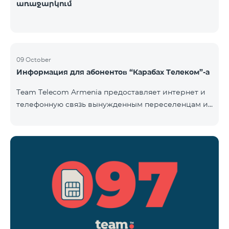
առաջարկում
09 October
Информация для абонентов “Карабах Телеком”-а
Team Telecom Armenia предоставляет интернет и
телефонную связь вынужденным переселенцам из
Арцаха. Абоненты “Карабах Телеком”-а с момента
первого использования услуг мобильной связи
(звонок, отправка смс и т.п.) будут считаться
абонентами тарифного плана «Be Free 097», тем
самым соглашаясь с его условиями,
размещенными на сайте www.telecomarmenia.am и
публичной офертой. Абоненты телефонных
номеров с префиксом 097, будут обслуживаться по
специ