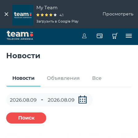
My Team
Просмотреть
4.1
Загрузить в Google Play
Новости
Новости
Объявления
Все
Поиск