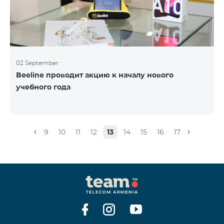
02 September
Beeline проводит акцию к началу нового
учебного года
9
10
11
12
13
14
15
16
17