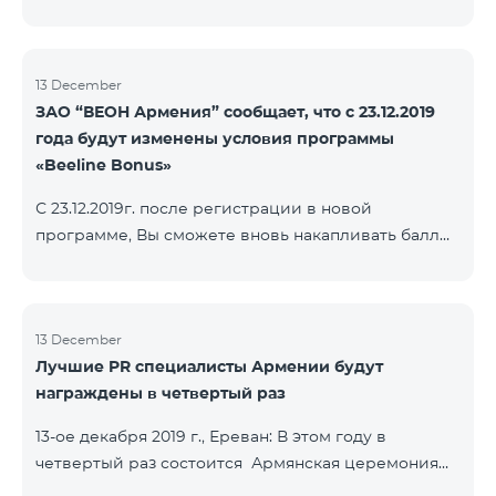
13 December
ЗАО “ВЕОН Армения” сообщает, что с 23.12.2019
года будут изменены условия программы
«Beeline Bonus»
С 23.12.2019г. после регистрации в новой
программе, Вы сможете вновь накапливать баллы
согласно условиям новой программы. Для
абонентов, действующей программы Beeline Bonus
накопление баллов будет приостановлено с 17-го
декабря 2019г. Абоненты статусов Gold и VIP
13 December
Лучшие PR специалисты Армении будут
перейдут в новую программу со своим статусом.
награждены в четвертый раз
При регистрации в новой программе абоненты
статуса Silver получат статус в согласно условиям
13-ое декабря 2019 г., Ереван: В этом году в
новой бонусной программы.
четвертый раз состоится Армянская церемония
награждения PR по инициативе научно-