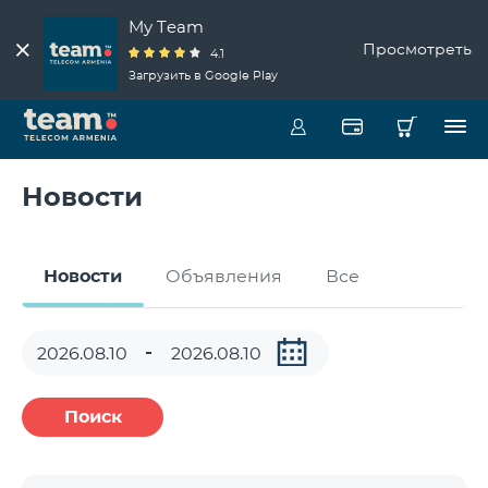
My Team
Просмотреть
4.1
Загрузить в Google Play
Новости
Новости
Объявления
Все
Поиск