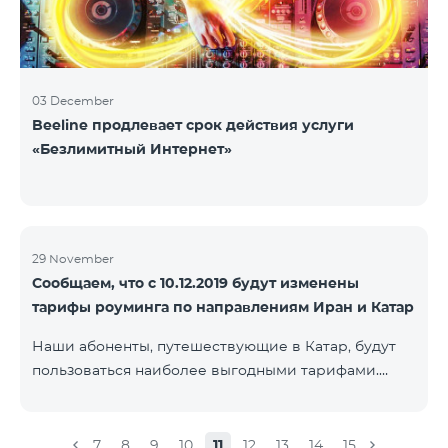
03 December
Beeline продлевает срок действия услуги
«Безлимитный Интернет»
29 November
Сообщаем, что с 10.12.2019 будут изменены
тарифы роуминга по направлениям Иран и Катар
Наши абоненты, путешествующие в Катар, будут
пользоваться наиболее выгодными тарифами.
Стоимость одной минуты входящих и исходящих
звонков в Армению составит 150 драм, стоимость
одной минуты локальных звонков - 500 драм,
7
8
9
10
11
12
13
14
15