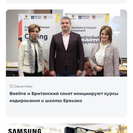
информационного НПО «Армянская PR-
ассоциация» и при содействии Beeline.
Награждение проводится с целью дать оценку
проделанной работе в сфере общественных
связей и коммуникаций, одновременно озвучить
имеющиеся в сфере проблемы, достижения и
вызовы. Армянская PR-ассоциация в течение года
проводила мониторинг происходящих в этой
области событий на основе
13 December
Beeline и Британский совет инициируют курсы
кодирования в школах Еревана