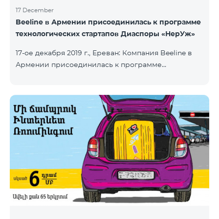
17 December
Beeline в Армении присоединилась к программе
технологических стартапов Диаспоры «НерУж»
17-ое декабря 2019 г., Ереван: Компания Beeline в
Армении присоединилась к программе
технологических стартапов диаспоры «НерУж»,
реализуемой совместно с Министерством
высокотехнологичной промышленности РА и
офисом главного комиссара по делам диаспоры
РА. Основная цель программы - привлечение
талантливых предпринимателей, инженеров из
диаспоры, стимулирование репатриации, а также
развитие стартап-экосистемы в Армении.
Программа позволяет превратить
технологические идеи и проекты прож