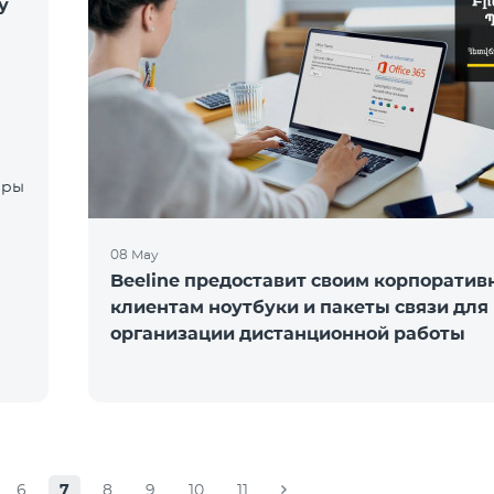
у
08 May
Beeline предоставит своим корпорати
клиентам ноутбуки и пакеты связи для
организации дистанционной работы
6
7
8
9
10
11