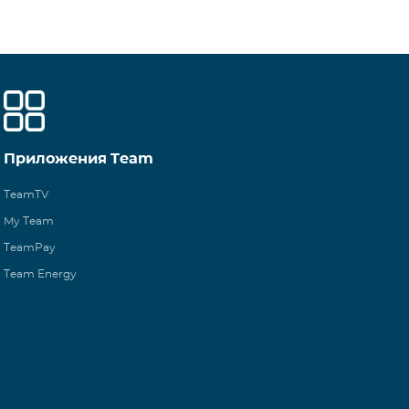
Приложения Team
TeamTV
My Team
TeamPay
Team Energy