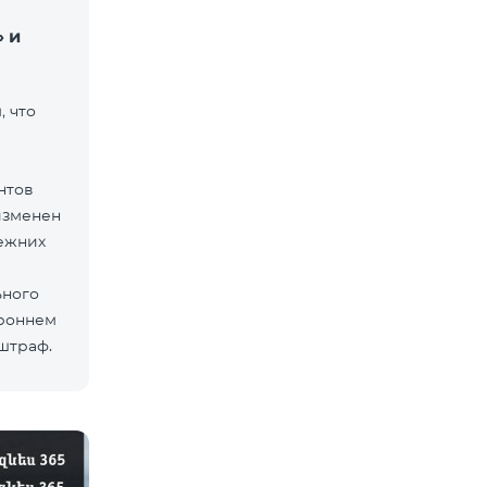
 и
 что
нтов
изменен
ежних
ьного
ороннем
 штраф.