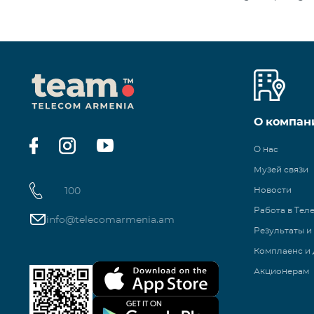
О компан
О нас
Музей связи
100
Новости
Работа в Тел
info@telecomarmenia.am
Результаты и
Комплаенс и 
Акционерам