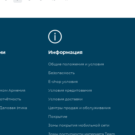
ии
Информация
Общие положения и условия
Безопасность
E-shop условия
еком Армения
Условия кредитования
 отчётность
Условия доставки
Деловая этика
Центры продаж и обслуживания
Покрытие
Зоны покрытия мобильной сети
Зоны доступности интернета Team