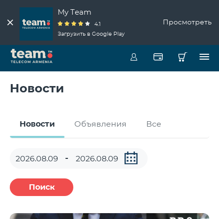
My Team
Просмотреть
4.1
Загрузить в Google Play
Новости
Новости
Объявления
Все
Поиск