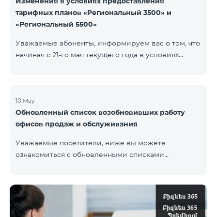
Изменения в условиях предоставления
тарифных планов «Региональный 3500» и
«Региональный 5500»
Уважаемые абоненты, информируем вас о том, что
начиная с 21-го мая текущего года в условиях
тарифных планов «Региональный 3500» и
«Региональный 5500» для действующих абонентов
будут внесены изменения. В частности будет
изменен наблюдательный период — 15 дней
10 May
Обновленный список возобновивших работу
вместо прежних 60-ти. В случае, если тарифный
офисов продаж и обслуживания
план не будет активирован вновь на 16-ый день
наблюдательного периода, договор будет
Уважаемые посетители, ниже вы можете
расторгнут в одностороннем порядке и на
ознакомиться с обновленными списками
основной номер будет наложен штраф.
возобновивших работу офисов продаж и
обслуживания (по состоянию на 11 мая) Ереван
Регионы В офисах соблюдены соответствующие
меры для обеспечения безопасности здоровья
наших сотрудников и клиентов.