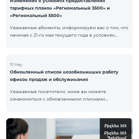
Изменения в условиях предоставления
тарифных планов «Региональный 3500» и
«Региональный 5500»
Уважаемые абоненты, информируем вас о том, что
начиная с 21-го мая текущего года в условиях
тарифных планов «Региональный 3500» и
«Региональный 5500» для действующих абонентов
будут внесены изменения. В частности будет
изменен наблюдательный период — 15 дней
10 May
Обновленный список возобновивших работу
вместо прежних 60-ти. В случае, если тарифный
офисов продаж и обслуживания
план не будет активирован вновь на 16-ый день
наблюдательного периода, договор будет
Уважаемые посетители, ниже вы можете
расторгнут в одностороннем порядке и на
ознакомиться с обновленными списками
основной номер будет наложен штраф.
возобновивших работу офисов продаж и
обслуживания (по состоянию на 11 мая) Ереван
Регионы В офисах соблюдены соответствующие
меры для обеспечения безопасности здоровья
наших сотрудников и клиентов.