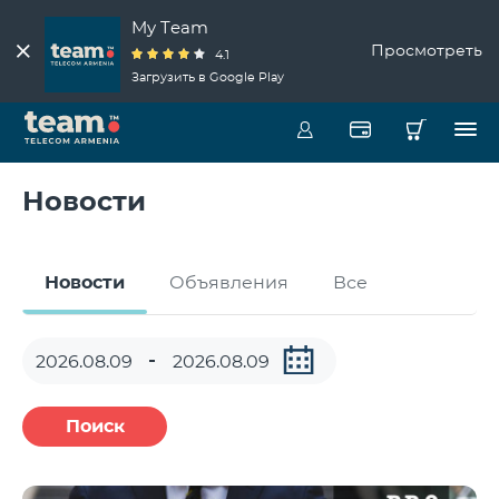
My Team
Просмотреть
4.1
Загрузить в Google Play
Новости
Новости
Объявления
Все
Поиск