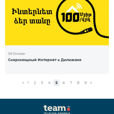
09 October
Сверхмощный Интернет в Дилижане
1
2
3
4
5
6
7
8
9