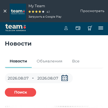
My Team
Просмотреть
4.1
Загрузить в Google Play
Новости
Новости
Объявления
Все
Поиск