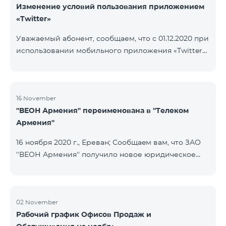
Изменение условий пользования приложением
«Twitter»
Уважаемый абонент, сообщаем, что с 01.12.2020 при
использовании мобильного приложения «Twitter»
будет осуществляться тарификация Интернета. В
случае, если на вашем счету имеется остаток
Интернета, то тарификация будет осуществляться
с данного остатка․ После исчерпания которого
16 November
''ВЕОН Армения'' переименована в ''Телеком
дальнейшая тарификация будет осуществляться
Армения''
согласно условиям вашего тарифного плана.
16 ноября 2020 г., Ереван; Сообщаeм вам, что ЗАО
''ВЕОН Армения'' получило новое юридическое
наименование; новое название компании - ЗАО
"Телеком Армения". Изменение наименования
была официально зарегистрирована 16 ноября
2020 года. Внесенное изменение никоим образом
02 November
Рабочий график Офисов Продаж и
не повлияет на права, обязанности и услуги,