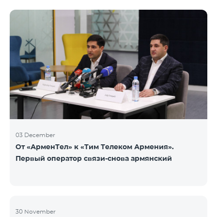
недоступен. Для обмена доступны номера других
категорий: Nickel, Bronze, Silver, Platinum.
03 December
От «АрменТел» к «Тим Телеком Армения».
Первый оператор связи-снова армянский
30 November