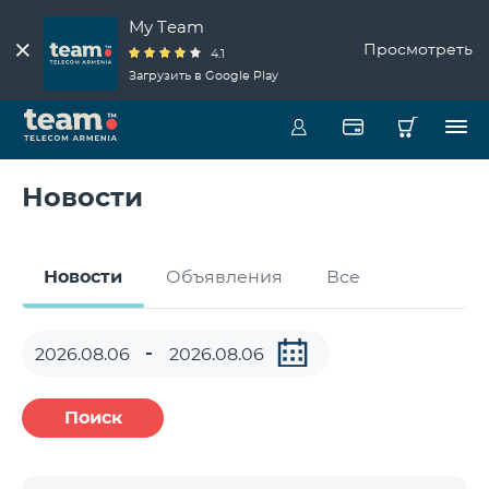
My Team
Просмотреть
4.1
Загрузить в Google Play
Новости
Новости
Объявления
Все
Поиск