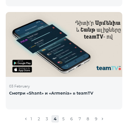
новые тарифы в роуминге: Входящие звонки – 500
драм/минута Исходящие звонки в Армению – 2500
драм/минута Исходящие звонки Международные –
2500 драм/минута Исходящие звонки локальные –
500 драм/минута SMS – 250 драм Интернет – 7000
драм/МБ Список стран: Бермудские острова,
Буркина-Фасо, Кабо-Верде, Куба, Эквоториальная
Гвинея, Эфиопия, Гамбия, Гвинея, Мадага
03 February
Смотри «Shant» и «Armenia» в teamTV
1
2
3
4
5
6
7
8
9