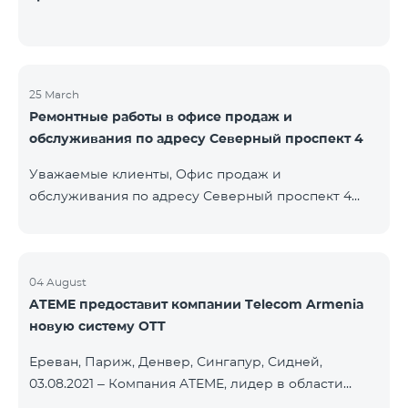
25 March
Ремонтные работы в офисе продаж и
обслуживания по адресу Северный проспект 4
Уважаемые клиенты, Офис продаж и
обслуживания по адресу Северный проспект 4
будет закрыт на ремонт с 26.03.2022 и возобновит
функционирование с 01.05.2022. Приносим
извинения за причиненные неудобства. По
вопросам звоните по номеру 100 или можете
04 August
ATEME предоставит компании Telecom Armenia
подойти в близлежайщие офисы: Амиряна 3 (Пон-
новую систему OTT
Воскр. 09:00-24:00) 900 м., 12 минут ходьбы Абовяна
21 Пон-Воскр. 09:00-24:00) 700 м. 10 минут ходьбы
Ереван, Париж, Денвер, Сингапур, Сидней,
Вы можете ознакомиться с адресами и рабочими
03.08.2021 – Компания ATEME, лидер в области
графиками всех офисов продаж и обсл
решений для видеовещания, кабельного