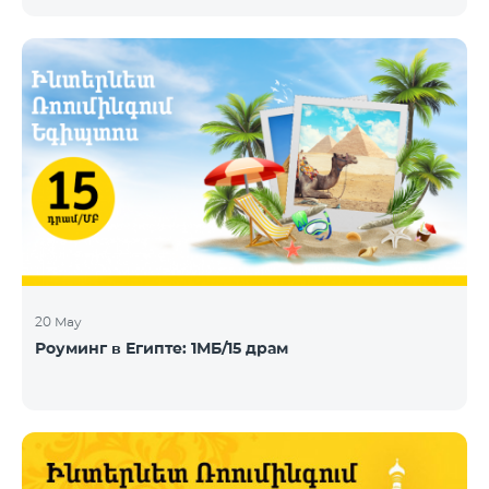
телевидения, DHT, IPTV и OTT, сегодня объявила о
заключении нового контракта с Telecom Armenia,
поставщиком услуг IPTV и OTT под брендом
Beeline, который запускает обновленный пакет
телевизионных услуг на рынке Армении.
Компания Telecom Armenia приняла решение
модернизировать существующую систему. Нам
требовалась производительная, масштабируемая
инфраструктура для пр
20 May
Роуминг в Египте: 1МБ/15 драм