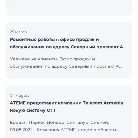
25 March
Ремонтные работы в офисе продаж и
обслуживания по адресу Северный проспект 4
Уважаемые клиенты, Офис продаж и
обслуживания по адресу Северный проспект 4
будет закрыт на ремонт с 26.03.2022 и возобновит
функционирование с 01.05.2022. Приносим
извинения за причиненные неудобства. По
вопросам звоните по номеру 100 или можете
04 August
ATEME предоставит компании Telecom Armenia
подойти в близлежайщие офисы: Амиряна 3 (Пон-
новую систему OTT
Воскр. 09:00-24:00) 900 м., 12 минут ходьбы Абовяна
21 Пон-Воскр. 09:00-24:00) 700 м. 10 минут ходьбы
Ереван, Париж, Денвер, Сингапур, Сидней,
Вы можете ознакомиться с адресами и рабочими
03.08.2021 – Компания ATEME, лидер в области
графиками всех офисов продаж и обсл
решений для видеовещания, кабельного