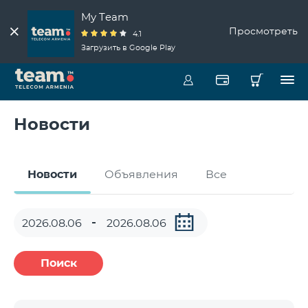
My Team
Просмотреть
4.1
Загрузить в Google Play
Новости
Новости
Объявления
Все
Поиск