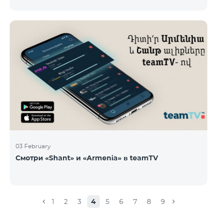
новые тарифы в роуминге: Входящие звонки – 500
драм/минута Исходящие звонки в Армению – 2500
драм/минута Исходящие звонки Международные –
2500 драм/минута Исходящие звонки локальные –
500 драм/минута SMS – 250 драм Интернет – 7000
драм/МБ Список стран: Бермудские острова,
Буркина-Фасо, Кабо-Верде, Куба, Эквоториальная
Гвинея, Эфиопия, Гамбия, Гвинея, Мадага
03 February
Смотри «Shant» и «Armenia» в teamTV
1
2
3
4
5
6
7
8
9