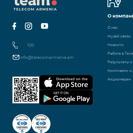
О компан
О нас
Музей связи
100
Новости
Работа в Тел
info@telecomarmenia.am
Результаты и
Комплаенс и 
Акционерам