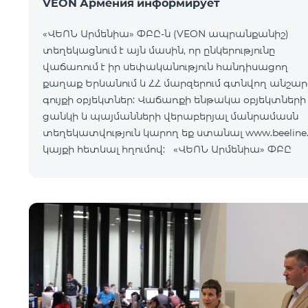
VEON Армения информирует
«ՎԵՈՆ Արմենիա» ՓԲԸ-ն (VEON ապրանքանիշ)
տեղեկացնում է այն մասին, որ ընկերությունը
վաճառում է իր սեփականություն հանդիսացող
քաղաք Երևանում և ՀՀ մարզերում գտնվող անշար
գույքի օբյեկտներ: Վաճառքի ենթակա օբյեկտների
ցանկի և պայմանների վերաբերյալ մանրամասն
տեղեկատվություն կարող եք ստանալ www.beeline
կայքի հետևալ հղումով: «ՎԵՈՆ Արմենիա» ՓԲԸ