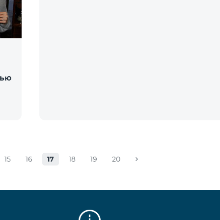
тью
15
16
17
18
19
20