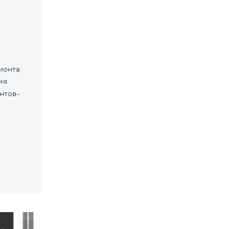
монта
ия
нтов-