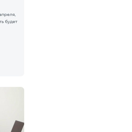
апреля,
ть будет
в