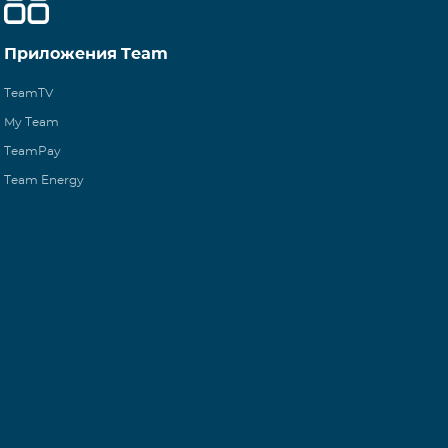
Приложения Team
TeamTV
My Team
TeamPay
Team Energy