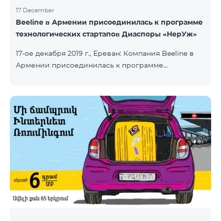
17 December
Beeline в Армении присоединилась к программе
технологических стартапов Диаспоры «НерУж»
17-ое декабря 2019 г., Ереван: Компания Beeline в
Армении присоединилась к программе
технологических стартапов диаспоры «НерУж»,
реализуемой совместно с Министерством
высокотехнологичной промышленности РА и
офисом главного комиссара по делам диаспоры
РА. Основная цель программы - привлечение
талантливых предпринимателей, инженеров из
диаспоры, стимулирование репатриации, а также
развитие стартап-экосистемы в Армении.
Программа позволяет превратить
технологические идеи и проекты прож