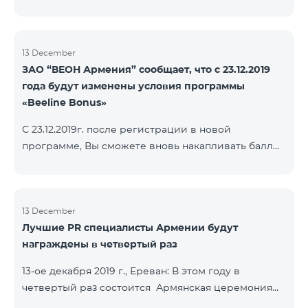
13 December
ЗАО “ВЕОН Армения” сообщает, что с 23.12.2019
года будут изменены условия программы
«Beeline Bonus»
С 23.12.2019г. после регистрации в новой
программе, Вы сможете вновь накапливать баллы
согласно условиям новой программы. Для
абонентов, действующей программы Beeline Bonus
накопление баллов будет приостановлено с 17-го
декабря 2019г. Абоненты статусов Gold и VIP
13 December
Лучшие PR специалисты Армении будут
перейдут в новую программу со своим статусом.
награждены в четвертый раз
При регистрации в новой программе абоненты
статуса Silver получат статус в согласно условиям
13-ое декабря 2019 г., Ереван: В этом году в
новой бонусной программы.
четвертый раз состоится Армянская церемония
награждения PR по инициативе научно-