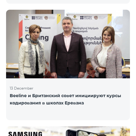
информационного НПО «Армянская PR-
ассоциация» и при содействии Beeline.
Награждение проводится с целью дать оценку
проделанной работе в сфере общественных
связей и коммуникаций, одновременно озвучить
имеющиеся в сфере проблемы, достижения и
вызовы. Армянская PR-ассоциация в течение года
проводила мониторинг происходящих в этой
области событий на основе
13 December
Beeline и Британский совет инициируют курсы
кодирования в школах Еревана