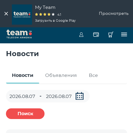
My Team
Просмотреть
4.1
Загрузить в Google Play
Новости
Новости
Объявления
Все
Поиск