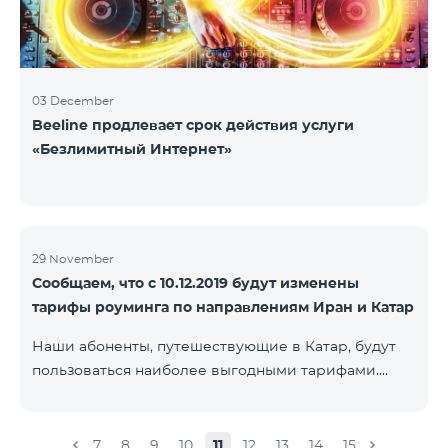
03 December
Beeline продлевает срок действия услуги
«Безлимитный Интернет»
29 November
Сообщаем, что с 10.12.2019 будут изменены
тарифы роуминга по направлениям Иран и Катар
Наши абоненты, путешествующие в Катар, будут
пользоваться наиболее выгодными тарифами.
Стоимость одной минуты входящих и исходящих
звонков в Армению составит 150 драм, стоимость
одной минуты локальных звонков - 500 драм,
7
8
9
10
11
12
13
14
15