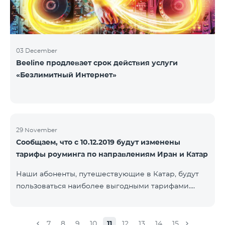
03 December
Beeline продлевает срок действия услуги
«Безлимитный Интернет»
29 November
Сообщаем, что с 10.12.2019 будут изменены
тарифы роуминга по направлениям Иран и Катар
Наши абоненты, путешествующие в Катар, будут
пользоваться наиболее выгодными тарифами.
Стоимость одной минуты входящих и исходящих
звонков в Армению составит 150 драм, стоимость
одной минуты локальных звонков - 500 драм,
7
8
9
10
11
12
13
14
15