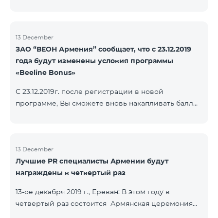
13 December
ЗАО “ВЕОН Армения” сообщает, что с 23.12.2019
года будут изменены условия программы
«Beeline Bonus»
С 23.12.2019г. после регистрации в новой
программе, Вы сможете вновь накапливать баллы
согласно условиям новой программы. Для
абонентов, действующей программы Beeline Bonus
накопление баллов будет приостановлено с 17-го
декабря 2019г. Абоненты статусов Gold и VIP
13 December
Лучшие PR специалисты Армении будут
перейдут в новую программу со своим статусом.
награждены в четвертый раз
При регистрации в новой программе абоненты
статуса Silver получат статус в согласно условиям
13-ое декабря 2019 г., Ереван: В этом году в
новой бонусной программы.
четвертый раз состоится Армянская церемония
награждения PR по инициативе научно-