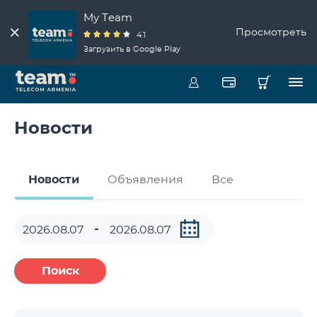
My Team
Просмотреть
4.1
Загрузить в Google Play
Новости
Новости
Объявления
Все
Поиск