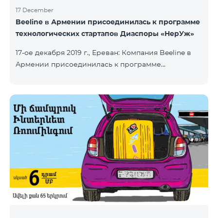
17 December
Beeline в Армении присоединилась к программе
технологических стартапов Диаспоры «НерУж»
17-ое декабря 2019 г., Ереван: Компания Beeline в
Армении присоединилась к программе
технологических стартапов диаспоры «НерУж»,
реализуемой совместно с Министерством
высокотехнологичной промышленности РА и
офисом главного комиссара по делам диаспоры
РА. Основная цель программы - привлечение
талантливых предпринимателей, инженеров из
диаспоры, стимулирование репатриации, а также
развитие стартап-экосистемы в Армении.
Программа позволяет превратить
технологические идеи и проекты прож