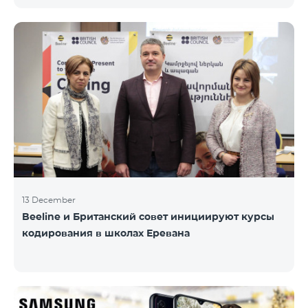
информационного НПО «Армянская PR-
ассоциация» и при содействии Beeline.
Награждение проводится с целью дать оценку
проделанной работе в сфере общественных
связей и коммуникаций, одновременно озвучить
имеющиеся в сфере проблемы, достижения и
вызовы. Армянская PR-ассоциация в течение года
проводила мониторинг происходящих в этой
области событий на основе
13 December
Beeline и Британский совет инициируют курсы
кодирования в школах Еревана