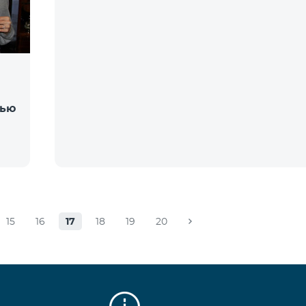
тью
15
16
17
18
19
20