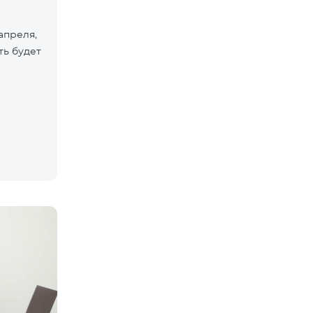
апреля,
ть будет
в