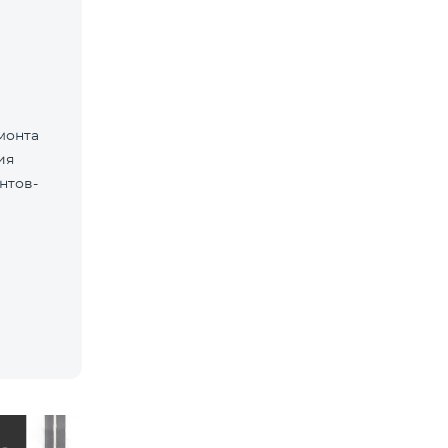
монта
ия
нтов-