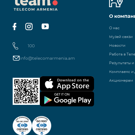
О компан
О нас
Музей связи
100
Новости
Работа в Тел
info@telecomarmenia.am
Результаты и
Комплаенс и 
Акционерам