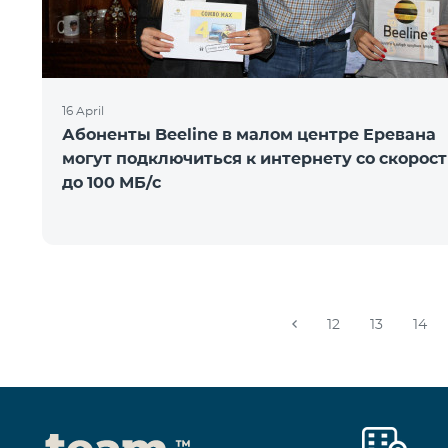
16 April
Абоненты Beeline в малом центре Еревана
могут подключиться к интернету со скорос
до 100 МБ/с
12
13
14