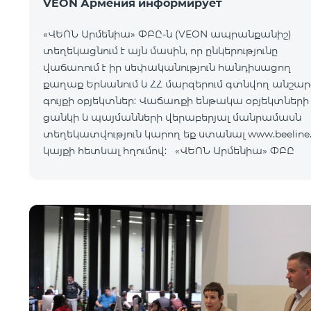
VEON Армения информирует
«ՎԵՈՆ Արմենիա» ՓԲԸ-ն (VEON ապրանքանիշ)
տեղեկացնում է այն մասին, որ ընկերությունը
վաճառում է իր սեփականություն հանդիսացող
քաղաք Երևանում և ՀՀ մարզերում գտնվող անշար
գույքի օբյեկտներ: Վաճառքի ենթակա օբյեկտների
ցանկի և պայմանների վերաբերյալ մանրամասն
տեղեկատվություն կարող եք ստանալ www.beeline
կայքի հետևալ հղումով: «ՎԵՈՆ Արմենիա» ՓԲԸ