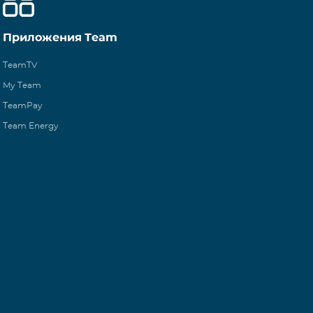
Приложения Team
TeamTV
My Team
TeamPay
Team Energy