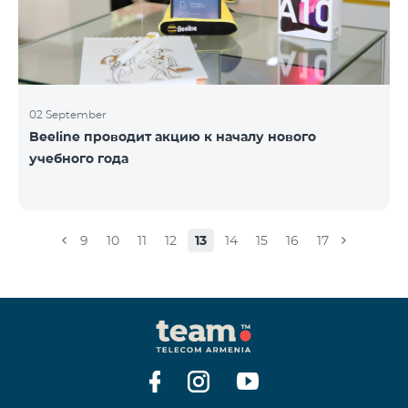
02 September
Beeline проводит акцию к началу нового
учебного года
9
10
11
12
13
14
15
16
17