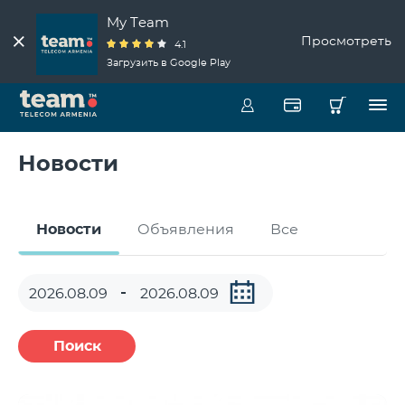
My Team
Просмотреть
4.1
Загрузить в Google Play
Новости
Новости
Объявления
Все
Поиск