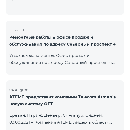
25 March
Ремонтные работы в офисе продаж и
обслуживания по адресу Северный проспект 4
Уважаемые клиенты, Офис продаж и
обслуживания по адресу Северный проспект 4
будет закрыт на ремонт с 26.03.2022 и возобновит
функционирование с 01.05.2022. Приносим
извинения за причиненные неудобства. По
вопросам звоните по номеру 100 или можете
04 August
ATEME предоставит компании Telecom Armenia
подойти в близлежайщие офисы: Амиряна 3 (Пон-
новую систему OTT
Воскр. 09:00-24:00) 900 м., 12 минут ходьбы Абовяна
21 Пон-Воскр. 09:00-24:00) 700 м. 10 минут ходьбы
Ереван, Париж, Денвер, Сингапур, Сидней,
Вы можете ознакомиться с адресами и рабочими
03.08.2021 – Компания ATEME, лидер в области
графиками всех офисов продаж и обсл
решений для видеовещания, кабельного