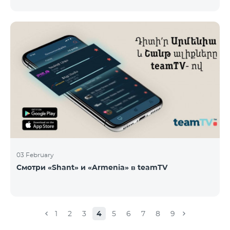
новые тарифы в роуминге: Входящие звонки – 500
драм/минута Исходящие звонки в Армению – 2500
драм/минута Исходящие звонки Международные –
2500 драм/минута Исходящие звонки локальные –
500 драм/минута SMS – 250 драм Интернет – 7000
драм/МБ Список стран: Бермудские острова,
Буркина-Фасо, Кабо-Верде, Куба, Эквоториальная
Гвинея, Эфиопия, Гамбия, Гвинея, Мадага
03 February
Смотри «Shant» и «Armenia» в teamTV
1
2
3
4
5
6
7
8
9