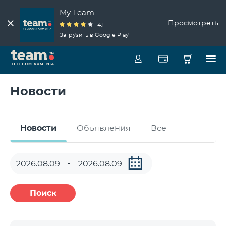
My Team
Просмотреть
4.1
Загрузить в Google Play
Новости
Новости
Объявления
Все
Поиск