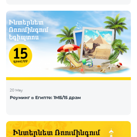
телевидения, DHT, IPTV и OTT, сегодня объявила о
заключении нового контракта с Telecom Armenia,
поставщиком услуг IPTV и OTT под брендом
Beeline, который запускает обновленный пакет
телевизионных услуг на рынке Армении.
Компания Telecom Armenia приняла решение
модернизировать существующую систему. Нам
требовалась производительная, масштабируемая
инфраструктура для пр
20 May
Роуминг в Египте: 1МБ/15 драм