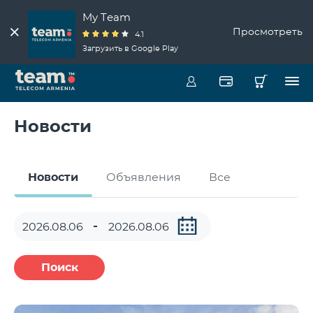
My Team
Просмотреть
4.1
Загрузить в Google Play
Новости
Новости
Объявления
Все
Поиск