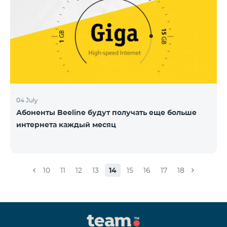
04 July
Абоненты Beeline будут получать еще больше
интернета каждый месяц
10
11
12
13
14
15
16
17
18