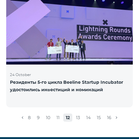
24 October
Резиденты 5-го цикла Beeline Startup Incubator
удостоились инвестиций и номинаций
8
9
10
11
12
13
14
15
16