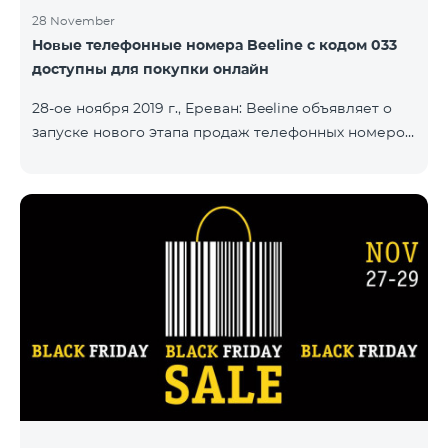
28 November
Новые телефонные номера Beeline с кодом 033
доступны для покупки онлайн
28-ое ноября 2019 г., Ереван: Beeline объявляет о
запуске нового этапа продаж телефонных номеров
с кодом 033. Ряд новых номеров с кодом 033 уже
доступны на сайте number.beeline.am. Заказать
телефонный номер с кодом 033 можно при
подключении какого-либо из пакетов «Смарт».
"Beeline продолжает развивать в Армении
направления онлайн продаж. Через наш сайт
абоненты с легкостью могут купить
предпочитаемые ими телефонные номера, и
номер будет доставлен по указанному
покупателем адресу. Кр