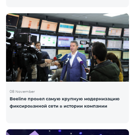
услугами передачи данных в роуминге, будет
заблокирована возможность пользования
мобильными сетями со стороны турецких
операторов. Постоянным пользователем услуг
передачи данных считается тот абонент, который с
одним и тем же телефонным аппаратом (кодом
IMEI) пользуется услугами роуминга 91 и более
суммарных дней в течение 120 дней. Исходя из
требований закона Турции, Team предупреждает
своих а
08 November
Beeline провел самую крупную модернизацию
фиксированной сети в истории компании