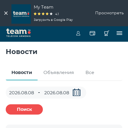
My Team
Просмотреть
4.1
Загрузить в Google Play
Новости
Новости
Объявления
Все
Поиск