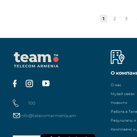
1
2
3
О компан
О нас
Музей связи
100
Новости
Работа в Тел
info@telecomarmenia.am
Результаты и
Комплаенс и 