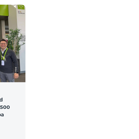
d
$500
ра