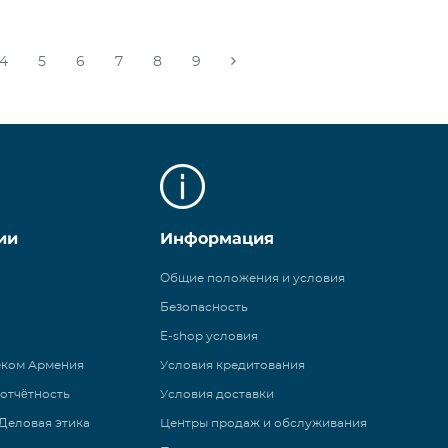
4
5
6
7
8
9
ии
Информация
Общие положения и условия
Безопасность
E-shop условия
еком Армения
Условия кредитования
 отчётность
Условия доставки
Деловая этика
Центры продаж и обслуживания