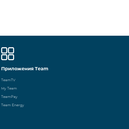
Приложения Team
TeamTV
My Team
TeamPay
Team Energy