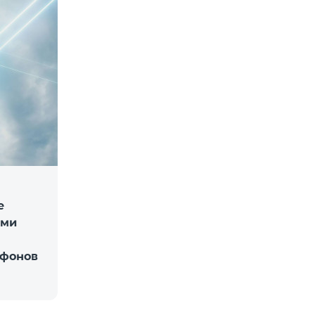
е
ыми
ефонов