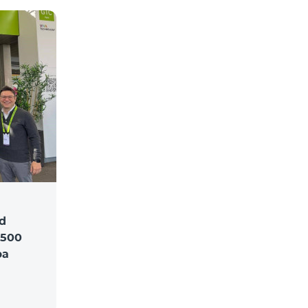
d
$500
ра