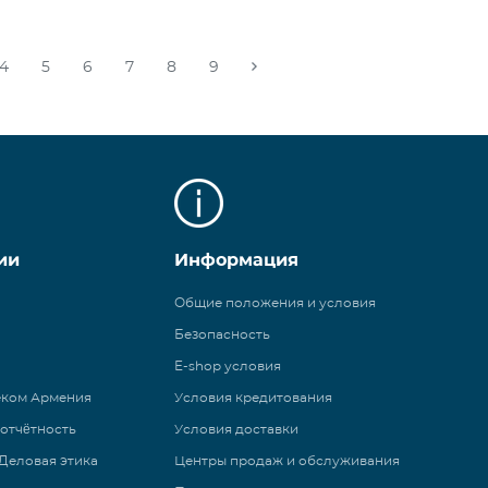
4
5
6
7
8
9
ии
Информация
Общие положения и условия
Безопасность
E-shop условия
еком Армения
Условия кредитования
 отчётность
Условия доставки
Деловая этика
Центры продаж и обслуживания