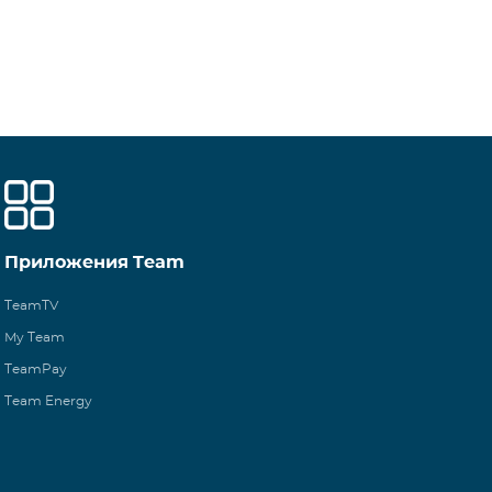
Приложения Team
TeamTV
My Team
TeamPay
Team Energy