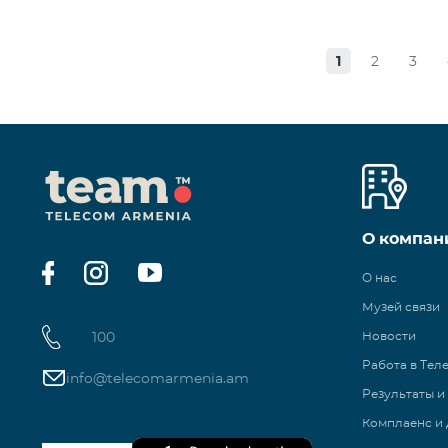
1
2
3
О компан
О нас
Музей связи
100
Новости
Работа в Тел
info@telecomarmenia.am
Результаты и
Комплаенс и 