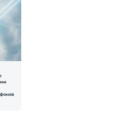
е
ыми
ефонов