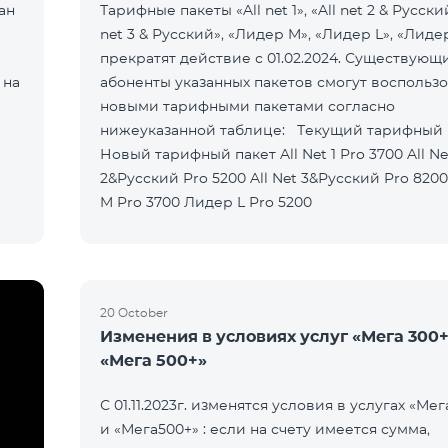
ан
Тарифные пакеты «All net 1», «All net 2 & Русский
net 3 & Русский», «Лидер M», «Лидер L», «Лиде
прекратят действие с 01.02.2024. Существующ
 на
абоненты указанных пакетов смогут воспользо
новыми тарифными пакетами согласно
нижеуказанной таблице: Текущий тарифный пакет
Новый тарифный пакет All Net 1 Pro 3700 All Net
2&Русский Pro 5200 All Net 3&Русский Pro 8200 Лидер
M Pro 3700 Лидер L Pro 5200
20 October
Изменения в условиях услуг «Мега 300+
«Мега 500+»
С 01.11.2023г. изменятся условия в услугах «Мег
и «Мега500+» : если на счету имеется сумма,