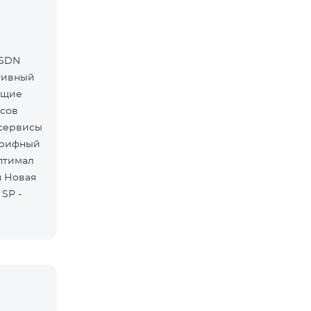
ISDN
ативный
ующие
исов
/сервисы