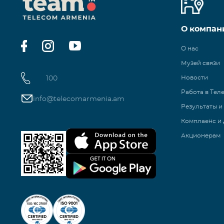
О компан
О нас
Музей связи
100
Новости
Работа в Тел
info@telecomarmenia.am
Результаты и
Комплаенс и 
Акционерам