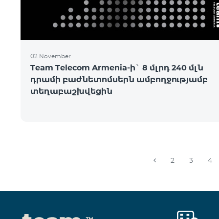
02 November
Team Telecom Armenia-ի` 8 մլրդ 240 մլն
դրամի բաժնետոմսերն ամբողջությամբ
տեղաբաշխվեցին
2
3
4