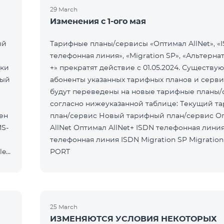
29 March
Изменения с 1-ого мая
ый
Тарифные планы/сервисы «Оптимал AllNet», «
телефонная линия», «Migration SP», «Альтерн
ски
+» прекратят действие с 01.05.2024. Существ
ный
абоненты указанных тарифных планов и серв
будут переведены на новые тарифные планы
согласно нижеуказанной таблице: Текущий тарифный
ен
план/сервис Новый тарифный план/сервис Оптимал
MS-
AllNet Оптимал AllNet+ ISDN телефонная линия Новая
телефонная линия ISDN Migration SP Migration SP -
le
PORT
25 March
ИЗМЕНЯЮТСЯ УСЛОВИЯ НЕКОТОРЫХ