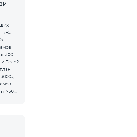
ЗИ
ющих
н «Be
»,
рамов
ат 300
 и Теле2
 план
 3000»,
рамов
ат 750