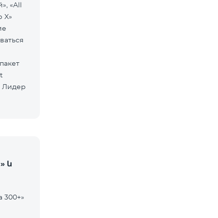
», «All
р X»
ие
ваться
» և
а 300+»