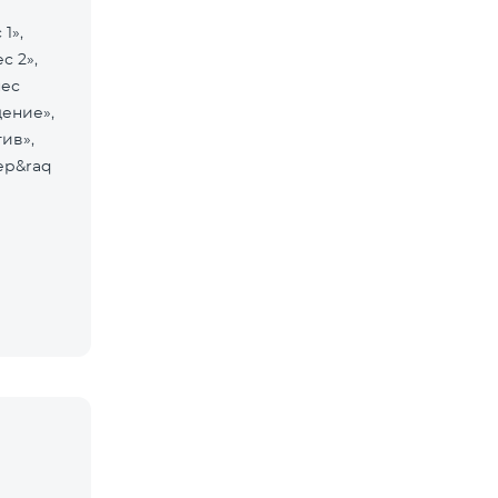
1»,
с 2»,
нес
щение»,
ив»,
ер&raq