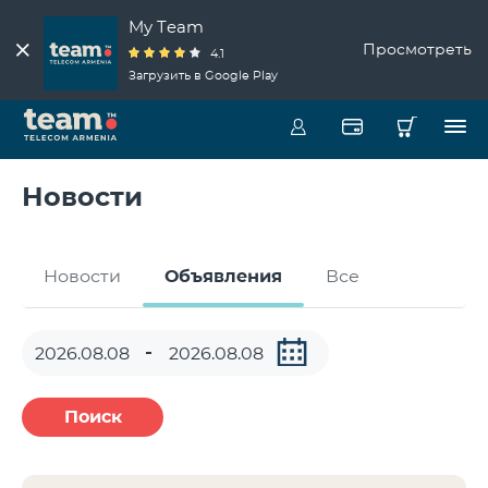
My Team
Просмотреть
4.1
Загрузить в Google Play
Новости
Новости
Объявления
Все
Поиск