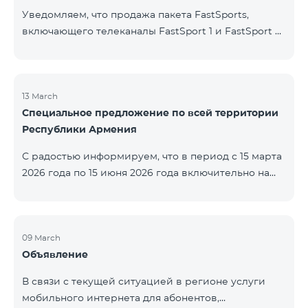
Уведомляем, что продажа пакета FastSports,
включающего телеканалы FastSport 1 и FastSport 2,
доступных в TeamTV, прекращена. С 20 апреля
текущего года будет остановлена и трансляция
указанных телеканалов. Изменение связано с
решением вещателя. По вопросам или для
13 March
Специальное предложение по всей территории
получения дополнительной информации просим
Республики Армения
обращаться в компанию «Фаст Медиа».
С радостью информируем, что в период с 15 марта
2026 года по 15 июня 2026 года включительно на
всей территории Республики Армения действуют
специальные условия․ Тарифные пакеты COSMO 4
12500, COSMO 4 16500 и COSMO 4 9900
Региональный будут доступны со скидкой 25% при
09 March
Объявление
подключении на 12 месяцев с автоматическим
продлением ещё на 12 месяцев. Тарифный
В связи с текущей ситуацией в регионе услуги
пакет COMBO 4 9900 также предоставляется со
мобильного интернета для абонентов,
скидкой 25% сроком на 12 месяцев. Кроме того, для