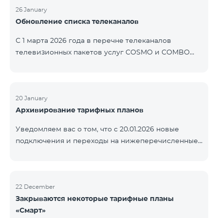
контролем нашей компании. В настоящее время
26 January
Обновление списка телеканалов
точные сроки восстановления услуг неизвестны.
Дополнительная информация будет
С 1 марта 2026 года в перечне телеканалов
предоставлена по мере изменения ситуации.
телевизионных пакетов услуг COSMO и COMBO
Благодарим за понимание.
будут внесены изменения. В соответствии с
данными изменениями региональные
мультиплексные телеканалы будут доступны
только в тех регионах, где их трансляция является
20 January
Архивирование тарифных планов
обязательной. Данные изменения реализуются в
рамках обновления технических параметров
Уведомляем вас о том, что с 20.01.2026 новые
телевизионной платформы и полностью
подключения и переходы на нижеперечисленные
соответствуют нормам местного вещания.
тарифные планы будут приостановлены. COMBO 2
Перечень телеканалов по регионам приведён
Max COMBO 2 Plus COMBO 2 TV COMBO 4 Basic
ниже.
8990 COMBO 4 Plus 10990
ЕреванКотайкГегаркуникАраратАрмавирЛор
22 December
Закрываются некоторые тарифные планы
«Смарт»