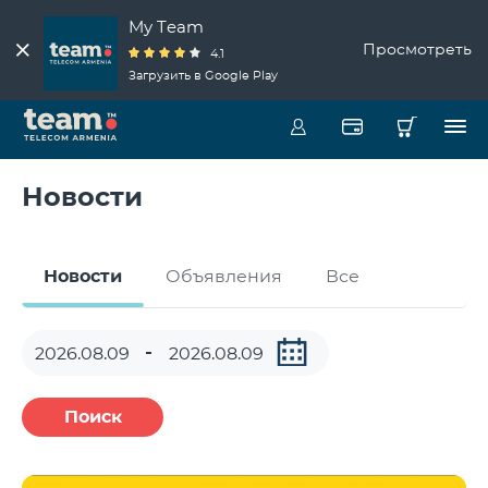
My Team
Просмотреть
4.1
Загрузить в Google Play
Новости
Новости
Объявления
Все
Поиск