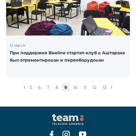
12 March
При поддержке Beeline стартап-клуб в Аштараке
был отремонтирован и переоборудован
5
6
7
8
9
10
11
12
13