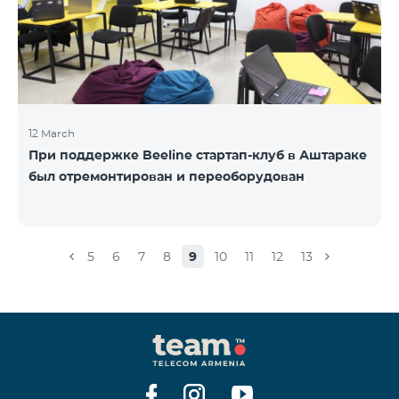
12 March
При поддержке Beeline стартап-клуб в Аштараке
был отремонтирован и переоборудован
5
6
7
8
9
10
11
12
13