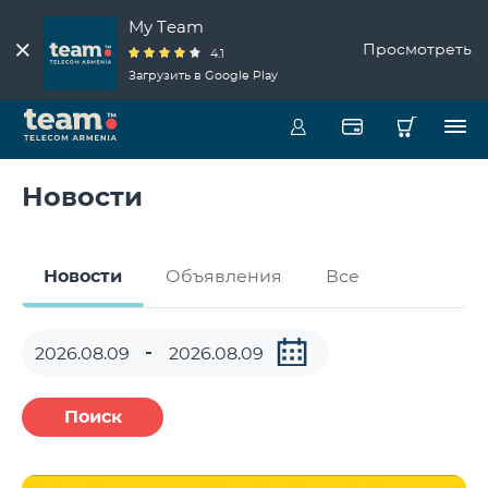
My Team
Просмотреть
4.1
Загрузить в Google Play
Новости
Новости
Объявления
Все
Поиск