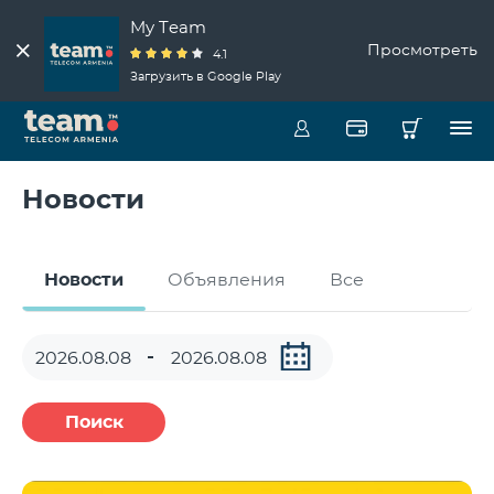
My Team
Просмотреть
4.1
Загрузить в Google Play
Новости
Новости
Объявления
Все
Поиск