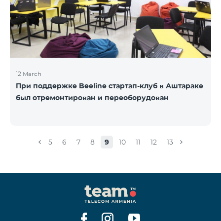
12 March
При поддержке Beeline стартап-клуб в Аштараке
был отремонтирован и переоборудован
5
6
7
8
9
10
11
12
13