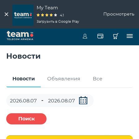
My Team
Просмотреть
4.1
Загрузить в Google Play
Новости
Новости
Объявления
Все
Поиск