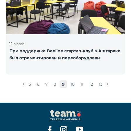
12 March
При поддержке Beeline стартап-клуб в Аштараке
был отремонтирован и переоборудован
5
6
7
8
9
10
11
12
13