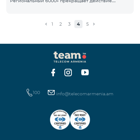
Региональный 6000» прекращает действие.
1900 Drive 80 ГБ Образование Drive max
Существующие абоненты указанного тарифного
плана автоматически перейдут на тарифный план
«COMBO 4 Региональный 7990», абонентская плата
1
2
3
4
5
составит 7990 драмов в месяц вместо прежних
6000 драмов. В рамках тарифного объем
мобильного интернета будет равен - 15 Гб,
количество предоставляемых бесплатных SMS-
сообщений составит 300 SMS, безлимитные
бесплатные минуты в сети «Team», «Beeline РФ»,
«Tele 2», а также возможность приоб
100
info@telecomarmenia.am