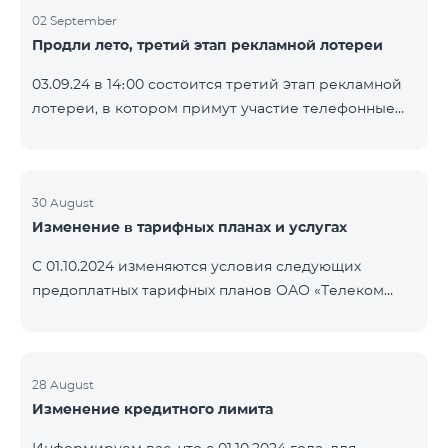
02 September
Продли лето, третий этап рекламной лотереи
03.09.24 в 14։00 состоится третий этап рекламной
лотереи, в котором примут участие телефонные
номера абонентов предоплатного тарифного
плана TeamTok, предоставленные в рамках акции с
телефоном Honor 200 Lite с 26.08.24 по 01.09.24.
Выигравшие номера телефонов будут выбраны с
30 August
Изменение в тарифных планах и услугах
помощью генератора случайных чисел. Следите за
нами на официальных каналах Team в Facebook и
С 01.10.2024 изменяются условия следующих
YouTube. Подробнее:
предоплатных тарифных планов ОАО «Телеком
https://www.telecomarmenia.am/ru/B2S?s
Армения»: Услуги Опция 1 или Опция 2 будут
продлены автоматически при наличии
достаточного количества денежных средств на
балансе абонентов предоплтаного тарифного
28 August
Изменение кредитного лимита
пакета «Ремикс». Если на момент оплаты
недостаточно средств, услуги Опция 1 или Опция 2
Информируем вас, что с 01.10.2024 года, для