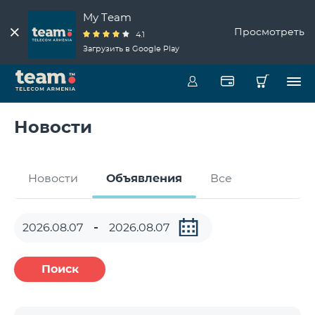
My Team
Просмотреть
4.1
Загрузить в Google Play
Новости
Новости
Объявления
Все
Поиск