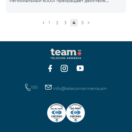
Региональный 6000» прекращает действие.
1900 Drive 80 ГБ Образование Drive max
Существующие абоненты указанного тарифного
плана автоматически перейдут на тарифный план
«COMBO 4 Региональный 7990», абонентская плата
1
2
3
4
5
составит 7990 драмов в месяц вместо прежних
6000 драмов. В рамках тарифного объем
мобильного интернета будет равен - 15 Гб,
количество предоставляемых бесплатных SMS-
сообщений составит 300 SMS, безлимитные
бесплатные минуты в сети «Team», «Beeline РФ»,
«Tele 2», а также возможность приоб
100
info@telecomarmenia.am