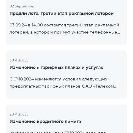
02 September
Продли лето, третий этап рекламной лотереи
03.09.24 в 14։00 состоится третий этап рекламной
лотереи, в котором примут участие телефонные
номера абонентов предоплатного тарифного
плана TeamTok, предоставленные в рамках акции с
телефоном Honor 200 Lite с 26.08.24 по 01.09.24.
Выигравшие номера телефонов будут выбраны с
30 August
Изменение в тарифных планах и услугах
помощью генератора случайных чисел. Следите за
нами на официальных каналах Team в Facebook и
С 01.10.2024 изменяются условия следующих
YouTube. Подробнее:
предоплатных тарифных планов ОАО «Телеком
https://www.telecomarmenia.am/ru/B2S?s
Армения»: Услуги Опция 1 или Опция 2 будут
продлены автоматически при наличии
достаточного количества денежных средств на
балансе абонентов предоплтаного тарифного
28 August
Изменение кредитного лимита
пакета «Ремикс». Если на момент оплаты
недостаточно средств, услуги Опция 1 или Опция 2