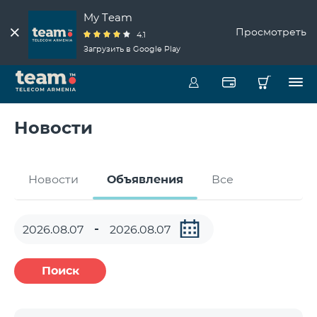
My Team
Просмотреть
4.1
Загрузить в Google Play
Новости
Новости
Объявления
Все
Поиск