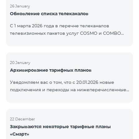
контролем нашей компании. В настоящее время
26 January
Обновление списка телеканалов
точные сроки восстановления услуг неизвестны.
Дополнительная информация будет
С 1 марта 2026 года в перечне телеканалов
предоставлена по мере изменения ситуации.
телевизионных пакетов услуг COSMO и COMBO
Благодарим за понимание.
будут внесены изменения. В соответствии с
данными изменениями региональные
мультиплексные телеканалы будут доступны
только в тех регионах, где их трансляция является
20 January
Архивирование тарифных планов
обязательной. Данные изменения реализуются в
рамках обновления технических параметров
Уведомляем вас о том, что с 20.01.2026 новые
телевизионной платформы и полностью
подключения и переходы на нижеперечисленные
соответствуют нормам местного вещания.
тарифные планы будут приостановлены. COMBO 2
Перечень телеканалов по регионам приведён
Max COMBO 2 Plus COMBO 2 TV COMBO 4 Basic
ниже.
8990 COMBO 4 Plus 10990
ЕреванКотайкГегаркуникАраратАрмавирЛор
22 December
Закрываются некоторые тарифные планы
«Смарт»