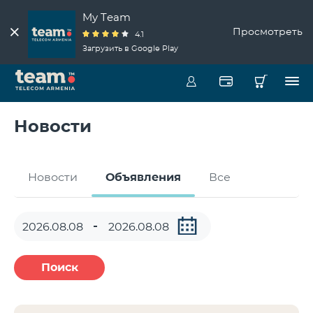
My Team
Просмотреть
4.1
Загрузить в Google Play
Новости
Новости
Объявления
Все
Поиск