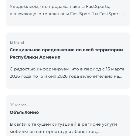
Уведомляем, что продажа пакета FastSports,
включающего телеканалы FastSport 1 и FastSport 2,
доступных в TeamTV, прекращена. С 20 апреля
текущего года будет остановлена и трансляция
указанных телеканалов. Изменение связано с
решением вещателя. По вопросам или для
13 March
Специальное предложение по всей территории
получения дополнительной информации просим
Республики Армения
обращаться в компанию «Фаст Медиа».
С радостью информируем, что в период с 15 марта
2026 года по 15 июня 2026 года включительно на
всей территории Республики Армения действуют
специальные условия․ Тарифные пакеты COSMO 4
12500, COSMO 4 16500 и COSMO 4 9900
Региональный будут доступны со скидкой 25% при
09 March
Объявление
подключении на 12 месяцев с автоматическим
продлением ещё на 12 месяцев. Тарифный
В связи с текущей ситуацией в регионе услуги
пакет COMBO 4 9900 также предоставляется со
мобильного интернета для абонентов,
скидкой 25% сроком на 12 месяцев. Кроме того, для