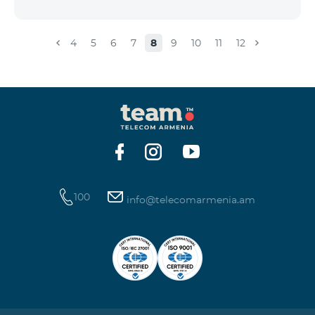
4
5
6
7
8
9
10
11
12
100
info@telecomarmenia.am