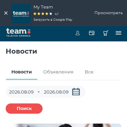
My Team
Просмотреть
4.1
Загрузить в Google Play
Новости
Новости
Объявления
Все
Поиск