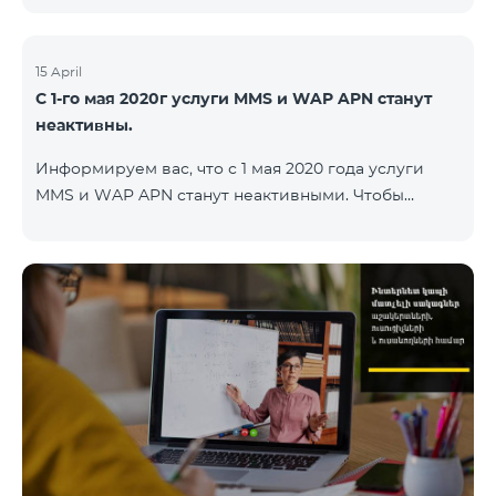
15 April
С 1-го мая 2020г услуги MMS и WAP APN станут
неактивны.
Информируем вас, что с 1 мая 2020 года услуги
MMS и WAP APN станут неактивными. Чтобы
изменить настройки WAP, вам нужно поменять в
настройках интернета APN wap.beeline.am на
internet.beeline.am и удалить поля Port, Proxy,
Password. Подробности: 0611