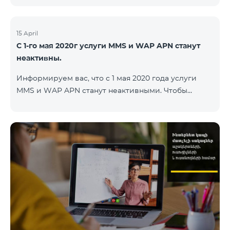
15 April
С 1-го мая 2020г услуги MMS и WAP APN станут
неактивны.
Информируем вас, что с 1 мая 2020 года услуги
MMS и WAP APN станут неактивными. Чтобы
изменить настройки WAP, вам нужно поменять в
настройках интернета APN wap.beeline.am на
internet.beeline.am и удалить поля Port, Proxy,
Password. Подробности: 0611