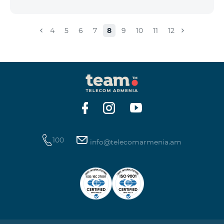
4
5
6
7
8
9
10
11
12
100
info@telecomarmenia.am