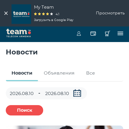
My Team
Просмотреть
4.1
Загрузить в Google Play
Новости
Новости
Объявления
Все
Поиск