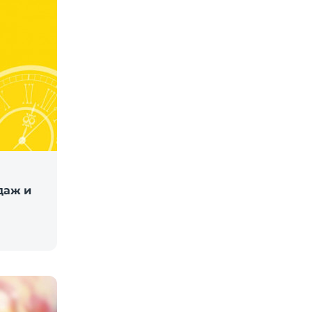
даж и