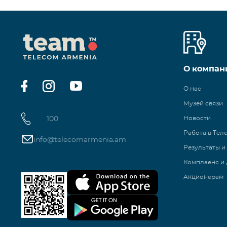
О компан
О нас
Музей связи
100
Новости
Работа в Тел
info@telecomarmenia.am
Результаты и
Комплаенс и 
Акционерам