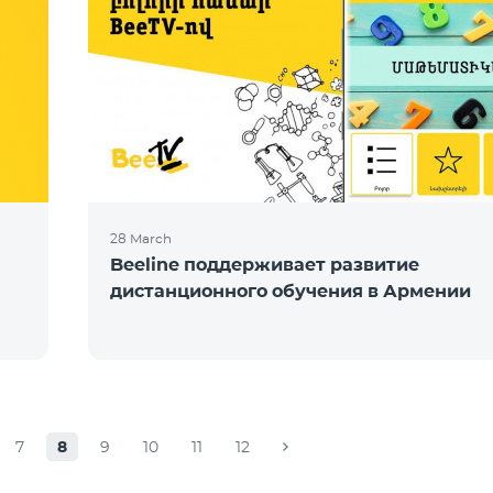
28 March
Beeline поддерживает развитие
дистанционного обучения в Армении
7
8
9
10
11
12