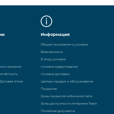
ии
Информация
Общие положения и условия
Безопасность
E-shop условия
еком Армения
Условия кредитования
 отчётность
Условия доставки
Деловая этика
Центры продаж и обслуживания
Покрытие
Зоны покрытия мобильной сети
Зоны доступности интернета Team
Полезные документы