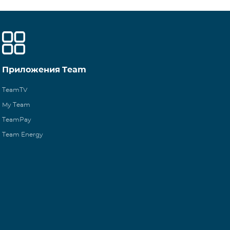
Приложения Team
TeamTV
My Team
TeamPay
Team Energy