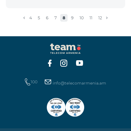
4
5
6
7
8
9
10
11
12
100
info@telecomarmenia.am