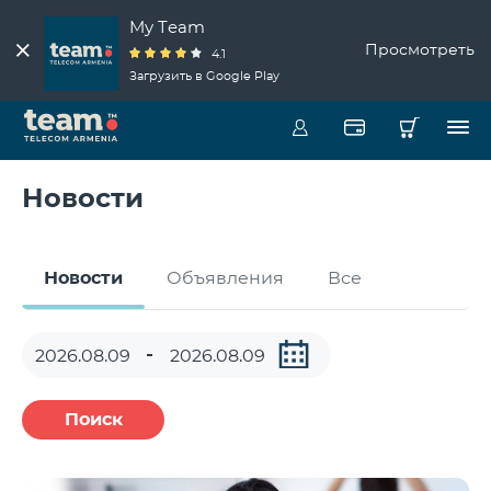
My Team
Просмотреть
4.1
Загрузить в Google Play
Новости
Новости
Объявления
Все
Поиск