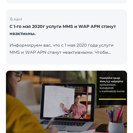
15 April
С 1-го мая 2020г услуги MMS и WAP APN станут
неактивны.
Информируем вас, что с 1 мая 2020 года услуги
MMS и WAP APN станут неактивными. Чтобы
изменить настройки WAP, вам нужно поменять в
настройках интернета APN wap.beeline.am на
internet.beeline.am и удалить поля Port, Proxy,
Password. Подробности: 0611