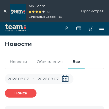
My Team
Просмотреть
4.1
Загрузить в Google Play
Новости
Новости
Объявления
Все
Поиск