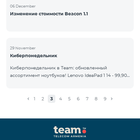
06 December
Изменение стоимости Beacon 1.1
29 November
Киберпонедельник
Киберпонедельник в Team: обновленный
ассортимент ноутбуков! Lenovo IdeaPad 1 14 - 99,900
֏ | Ежемесячный платеж от: 2,090 AMD Lenovo
IdeaPad 3 15IAU7 - 179,000 ֏ | Ежемесячный платеж
от: 3,730 AMD ASUS B1502CV - 359,000 ֏ |
1
2
3
4
5
6
7
8
9
Ежемесячный платеж от: 7,480 AMD ASUS K3604V -
298,000 ֏ | Ежемесячный платеж от: 6,210 AMD
ASUS X1504V - 264,000 ֏ | Ежемесячный платеж от:
5,500 AMD ASUS E1504G - 175,000 ֏ | Ежемесячный
платеж от: 3,645 AMD Dell Vostro 3520 - 159,000 ֏ |