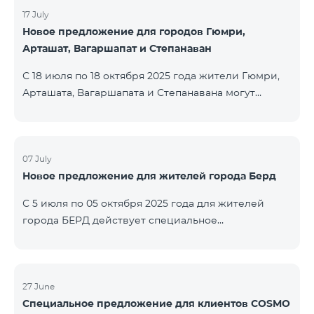
17 July
Новое предложение для городов Гюмри,
Арташат, Вагаршапат и Степанаван
С 18 июля по 18 октября 2025 года жители Гюмри,
Арташата, Вагаршапата и Степанавана могут
воспользоваться специальным предложением на
региональные пакеты COSMO 2 6900, COSMO 3
7400 и COSMO 4 9900 — с 50% скидкой в течение
первых 6 месяцев при подключении на 12 месяцев:
07 July
Новое предложение для жителей города Берд
Название пакета Стандартная цена Цена с учётом
скидки (первые 6 мес.) COSMO 2 6900
С 5 июля по 05 октября 2025 года для жителей
Региональный 6900 ֏ 3450 ֏ COSMO 3 7400
города БЕРД действует специальное
Региональный 7400 ֏ 3
предложение — тарифный пакет COSMO 4 9900
предоставляется на 3 месяца бесплатно. Договор
заключается сроком на 12 месяцев. В случае
досрочного расторжения применяется штраф. С
27 June
Специальное предложение для клиентов COSMO
подробной информацией о включениях в