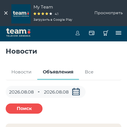
My Team
Просмотреть
4.1
Загрузить в Google Play
Новости
Новости
Объявления
Все
Поиск