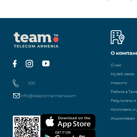
О компан
О нас
Музей связи
100
Новости
Работа в Тел
info@telecomarmenia.am
Результаты и
Комплаенс и 
Акционерам