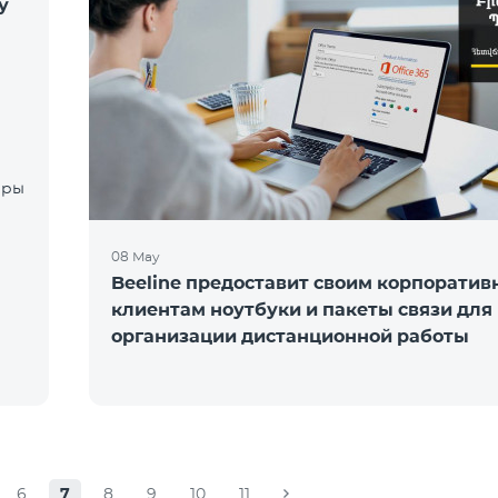
у
08 May
Beeline предоставит своим корпорати
клиентам ноутбуки и пакеты связи для
организации дистанционной работы
6
7
8
9
10
11