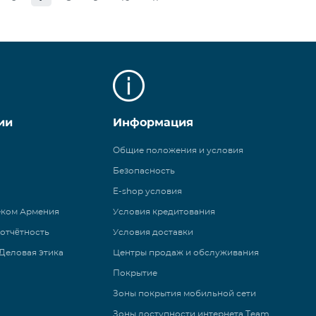
ии
Информация
Общие положения и условия
Безопасность
E-shop условия
еком Армения
Условия кредитования
 отчётность
Условия доставки
Деловая этика
Центры продаж и обслуживания
Покрытие
Зоны покрытия мобильной сети
Зоны доступности интернета Team