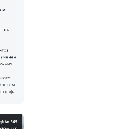
 и
 что
нтов
изменен
ежних
ьного
ороннем
 штраф.