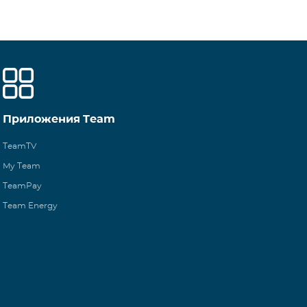
Приложения Team
TeamTV
My Team
TeamPay
Team Energy