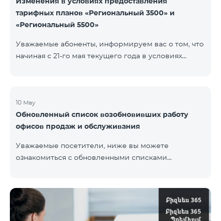
Изменения в условиях предоставления
тарифных планов «Региональный 3500» и
«Региональный 5500»
Уважаемые абоненты, информируем вас о том, что
начиная с 21-го мая текущего года в условиях
тарифных планов «Региональный 3500» и
«Региональный 5500» для действующих абонентов
будут внесены изменения. В частности будет
изменен наблюдательный период — 15 дней
10 May
Обновленный список возобновивших работу
вместо прежних 60-ти. В случае, если тарифный
офисов продаж и обслуживания
план не будет активирован вновь на 16-ый день
наблюдательного периода, договор будет
Уважаемые посетители, ниже вы можете
расторгнут в одностороннем порядке и на
ознакомиться с обновленными списками
основной номер будет наложен штраф.
возобновивших работу офисов продаж и
обслуживания (по состоянию на 11 мая) Ереван
Регионы В офисах соблюдены соответствующие
меры для обеспечения безопасности здоровья
наших сотрудников и клиентов.