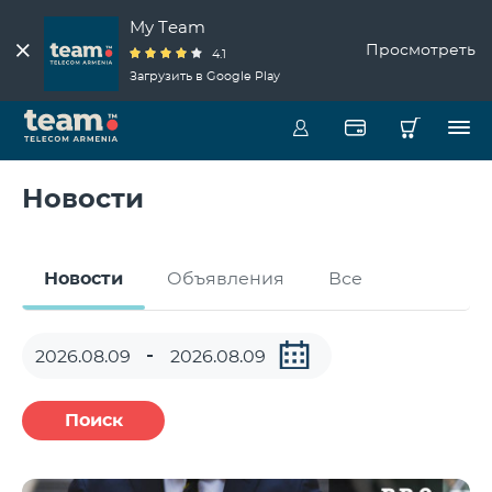
My Team
Просмотреть
4.1
Загрузить в Google Play
Новости
Новости
Объявления
Все
Поиск