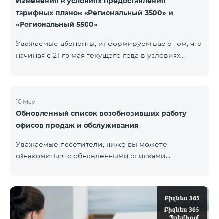
Изменения в условиях предоставления
тарифных планов «Региональный 3500» и
«Региональный 5500»
Уважаемые абоненты, информируем вас о том, что
начиная с 21-го мая текущего года в условиях
тарифных планов «Региональный 3500» и
«Региональный 5500» для действующих абонентов
будут внесены изменения. В частности будет
изменен наблюдательный период — 15 дней
10 May
Обновленный список возобновивших работу
вместо прежних 60-ти. В случае, если тарифный
офисов продаж и обслуживания
план не будет активирован вновь на 16-ый день
наблюдательного периода, договор будет
Уважаемые посетители, ниже вы можете
расторгнут в одностороннем порядке и на
ознакомиться с обновленными списками
основной номер будет наложен штраф.
возобновивших работу офисов продаж и
обслуживания (по состоянию на 11 мая) Ереван
Регионы В офисах соблюдены соответствующие
меры для обеспечения безопасности здоровья
наших сотрудников и клиентов.