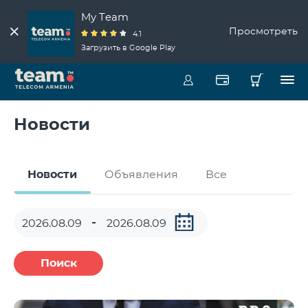
My Team
Просмотреть
4.1
Загрузить в Google Play
Новости
Новости
Объявления
Все
Поиск