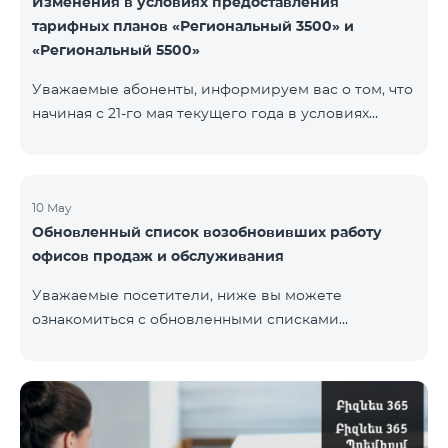
Изменения в условиях предоставления
тарифных планов «Региональный 3500» и
«Региональный 5500»
Уважаемые абоненты, информируем вас о том, что
начиная с 21-го мая текущего года в условиях
тарифных планов «Региональный 3500» и
«Региональный 5500» для действующих абонентов
будут внесены изменения. В частности будет
изменен наблюдательный период — 15 дней
10 May
Обновленный список возобновивших работу
вместо прежних 60-ти. В случае, если тарифный
офисов продаж и обслуживания
план не будет активирован вновь на 16-ый день
наблюдательного периода, договор будет
Уважаемые посетители, ниже вы можете
расторгнут в одностороннем порядке и на
ознакомиться с обновленными списками
основной номер будет наложен штраф.
возобновивших работу офисов продаж и
обслуживания (по состоянию на 11 мая) Ереван
Регионы В офисах соблюдены соответствующие
меры для обеспечения безопасности здоровья
наших сотрудников и клиентов.