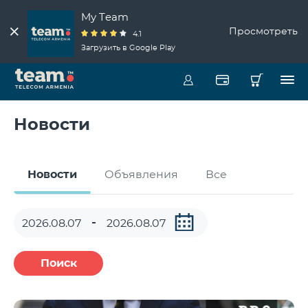
My Team
Просмотреть
4.1
Загрузить в Google Play
Новости
Новости
Объявления
Все
Поиск