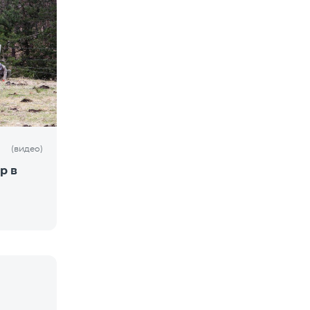
(видео)
р в