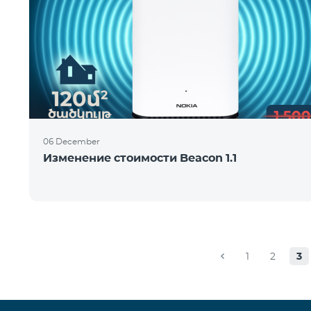
06 December
Изменение стоимости Beacon 1.1
1
2
3