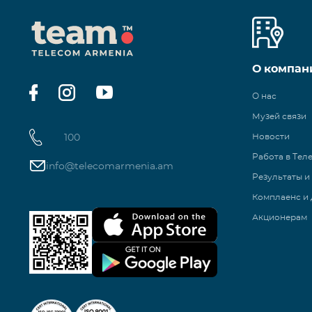
О компан
О нас
Музей связи
100
Новости
Работа в Тел
info@telecomarmenia.am
Результаты и
Комплаенс и 
Акционерам