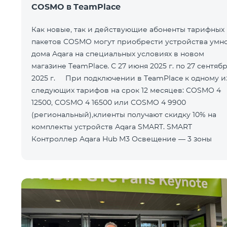
COSMO в TeamPlace
Как новые, так и действующие абоненты тарифных
пакетов COSMO могут приобрести устройства умн
дома Aqara на специальных условиях в новом
магазине TeamPlace. С 27 июня 2025 г. по 27 сентяб
2025 г. При подключении в TeamPlace к одному из
следующих тарифов на срок 12 месяцев: COSMO 4
12500, COSMO 4 16500 или COSMO 4 9900
(региональный),клиенты получают скидку 10% на
комплекты устройств Aqara SMART. SMART
Контроллер Aqara Hub M3 Освещение — 3 зоны