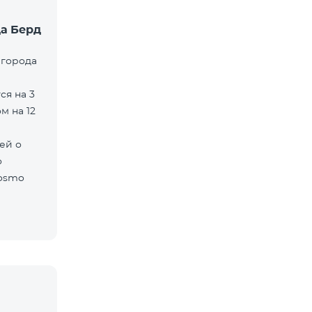
а Берд
 города
ся на 3
м на 12
ей о
о
cosmo