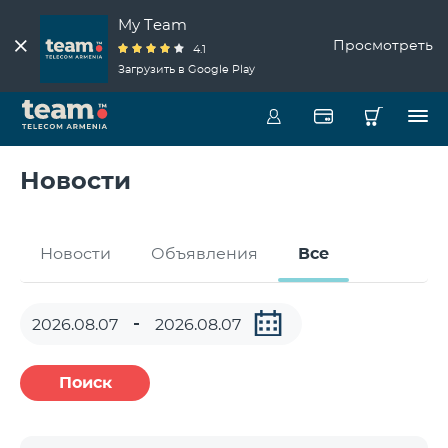
My Team
Просмотреть
4.1
Загрузить в Google Play
Новости
Новости
Объявления
Все
Поиск