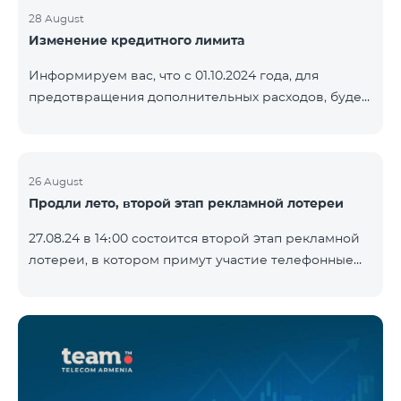
28 August
Изменение кредитного лимита
Информируем вас, что с 01.10.2024 года, для
предотвращения дополнительных расходов, будет
установлен кредитный лимит в размере 500 драм
для абонентов «Combo 2 Basic», «Combo 2 Max»,
«Combo 2 Plus», «Combo 3in1», «Combo 3 TV»,
«Combo 4 Basic», «Combo 4 Max», «Combo 4 Plus»,
26 August
Продли лето, второй этап рекламной лотереи
«Combo 4 Regional», «Combo 4x4», «COSMO 2 8000»,
«COSMO 4 12500», «COS
27.08.24 в 14։00 состоится второй этап рекламной
лотереи, в котором примут участие телефонные
номера абонентов предоплатного тарифного
плана TeamTok, предоставленные в рамках акции с
телефоном Honor 200 Lite с 19.08.24 по 25.08.24.
Выигравшие номера телефонов будут выбраны с
помощью генератора случайных чисел. Следите за
нами на официальных каналах Team в Facebook и