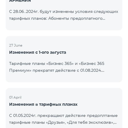
АРМЕНИЯ
С 28.06․2024г. будут изменены условия следующих
тарифных планов: Абоненты предоплатного
тарифного плана «Be Free 3000» получат получат
1000 минут на все сети РА, США, Канаду, РФ
«Билайн» и Tele2 вместо прежних 750, а также 20
ГБ вместо прежних 10 ГБ. Ежемесячная плата
27 June
Изменения с 1-ого августа
останется неизменной. Действующие абоненты
получат новые объемы после повторной
Тарифные планы «Бизнес 365» и «Бизнес 365
активации пакета. Абоненты предоплатного
Премиум» прекратят действие с 01.08.2024.
тарифного плана «Be Free » получат получат 1000
Существующие абоненты указанных тарифных
минут на все сети РА, СШ
планов будут переведены на «XXL» тарифный план.
01 April
Изменения в тарифных планах
С 01.05.2024г. прекращают действие предоплтаные
тарифные планы «Друзья», «Для тебя эксклюзив»,