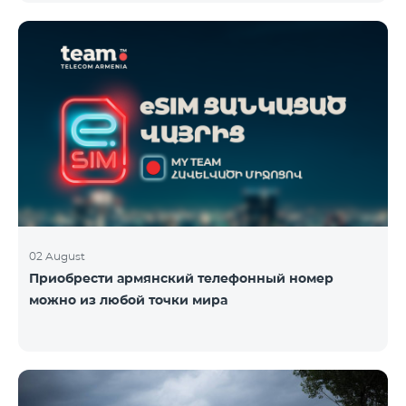
плана TeamTok, предоставленные в рамках акции с
телефоном Honor 200 Lite с 09.08.24 по 18.08.24.
Выигравшие номера телефонов будут выбраны с
помощью генератора случайных чисел. Следите за
нами на официальных каналах Team в Facebook и
YouTube. Подробнее:
https://www.telecomarmenia.am/ru/B2S
02 August
Приобрести армянский телефонный номер
можно из любой точки мира